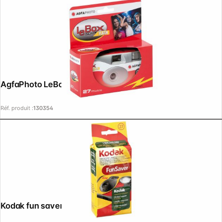
AgfaPhoto LeBox 400 27 Flash
Réf. produit :
130354
Kodak fun saver