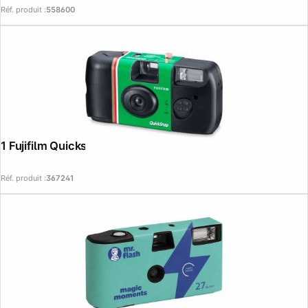
Réf. produit :
558600
1 Fujifilm Quicksnap Flash 27
Réf. produit :
367241