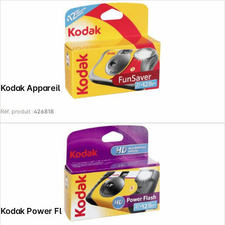
Kodak Appareil jetable Fun Saver 27+12
Copyright © 2000 - 2026 DIFOX. All rights reserved.
Réf. produit :
426818
Kodak Power Flash 27+12