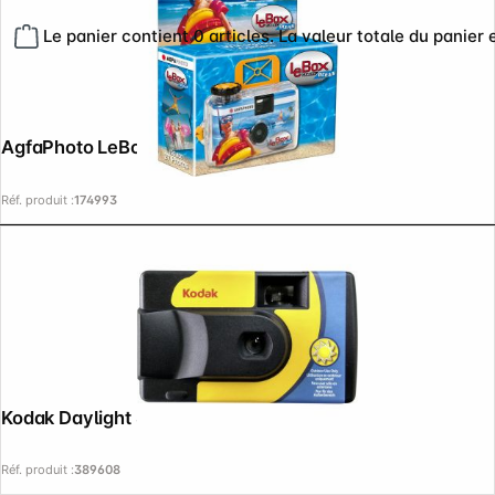
Le panier contient 0 articles. La valeur totale du panier 
AgfaPhoto LeBox Océan
Réf. produit :
174993
Kodak Daylight SUC 27+12
Réf. produit :
389608