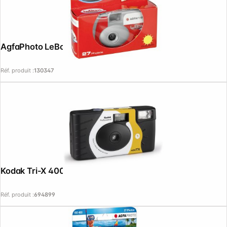
AgfaPhoto LeBox 400 27 Outdoor
Réf. produit :
130347
Kodak Tri-X 400 B&W SUC 27
Réf. produit :
694899