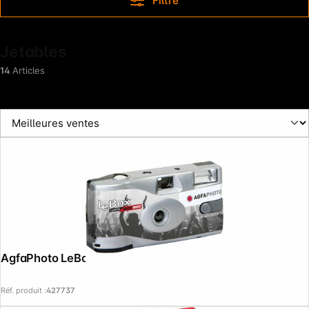
Filtre
Jetables
14
Articles
AgfaPhoto LeBox Noir & Blanc 36
Follow us on
Réf. produit :
427737