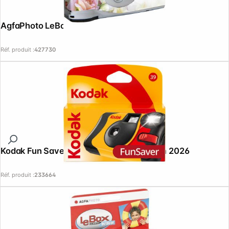
AgfaPhoto LeBox Wedding
Réf. produit :
427730
Kodak Fun Saver Camera 27+12 Sun Cam 2026
Réf. produit :
233664