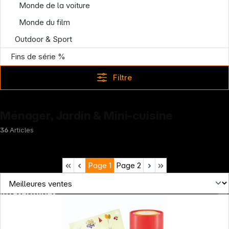
Monde de la voiture
Monde du film
Outdoor & Sport
Fins de série %
Filtre
Ménager, Jardin & Mini-cuisine
36
Articles
Page
1
Page
2
Infoterminal