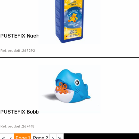
Copyright © 2000 - 2026 DIFOX. All rights reserved.
PUSTEFIX Nachfüllflasche Maxi 1000ml
Réf. produit :
267292
PUSTEFIX Bubble Shark
Réf. produit :
267418
Page
1
Page
2