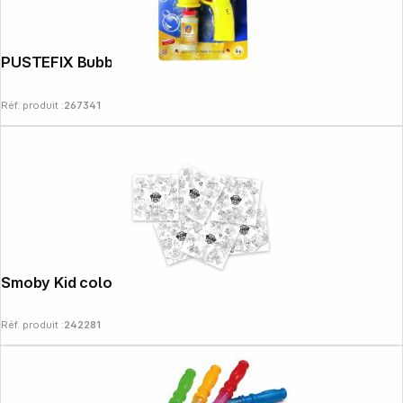
PUSTEFIX Bubble-Blaster
Réf. produit :
267341
Smoby Kid coloriage XXL Paw Patrol
Réf. produit :
242281