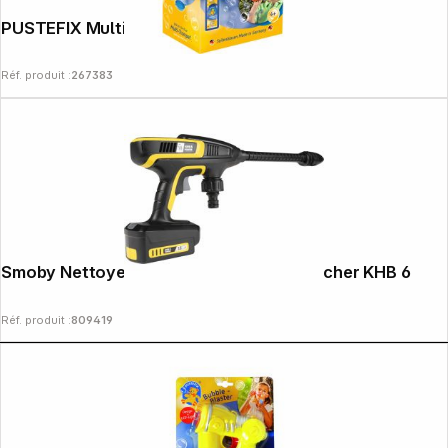
PUSTEFIX Multi-Bubbel-Trompete
Réf. produit :
267383
Smoby Nettoyeur pression moyenne Kärcher KHB 6
Réf. produit :
809419