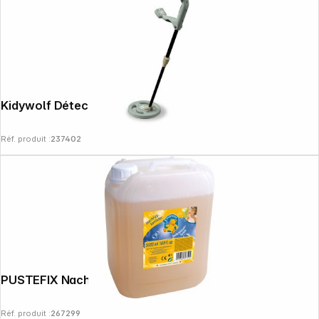
News
Kidywolf Détecteur de métaux
Réf. produit :
237402
PUSTEFIX Nachfüllkanister 5l
Réf. produit :
267299