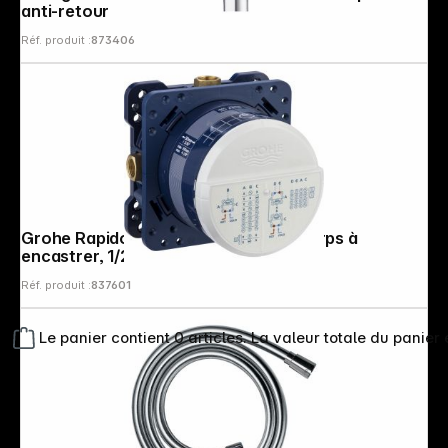
anti-retour
Réf. produit :
873406
Grohe Rapido SmartBox Universel Corps à
encastrer, 1/2"
Réf. produit :
837601
Le panier contient 0 articles. La valeur totale du panier 