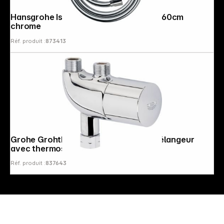
Hansgrohe Isiflex Flexible de douche 160cm
chrome
Réf. produit :
873413
Copyright © 2000 - 2026 DIFOX. All rights reserved.
Grohe Grohtherm Micro Therm. Prémélangeur
avec thermostat
Réf. produit :
837643