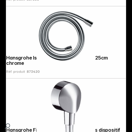
Hansgrohe Isiflex Flexible de douche 125cm
chrome
Réf. produit :
873420
Hansgrohe FixFit Raccord mural E sans dispositif