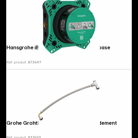
Follow us on
Hansgrohe iBox Universel 2 Corps de base
Réf. produit :
873497
Grohe Grohtherm Micro Kit de raccordement
Réf. produit :
837650