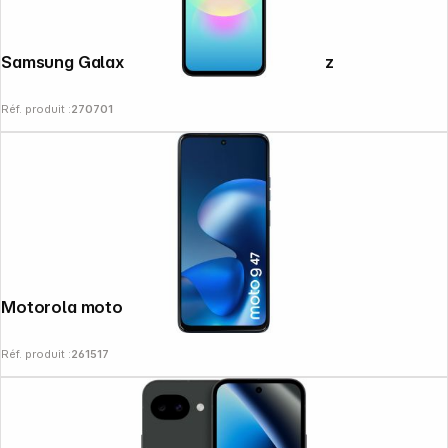
Samsung Galaxy A27 5G (128GB) schwarz
Réf. produit :
270701
Motorola moto g47 PANTONE nautical b
Réf. produit :
261517