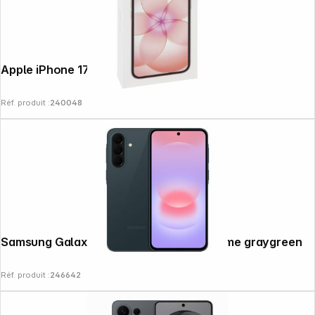
Apple iPhone 17e (512GB) rose pâle
Réf. produit :
240048
Samsung Galaxy A37 5G (128GB) awesome graygreen
Réf. produit :
246642