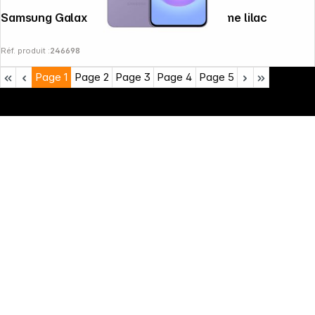
Samsung Galaxy A57 5G (128GB) awesome lilac
Réf. produit :
246698
Page
1
Page
2
Page
3
Page
4
Page
5