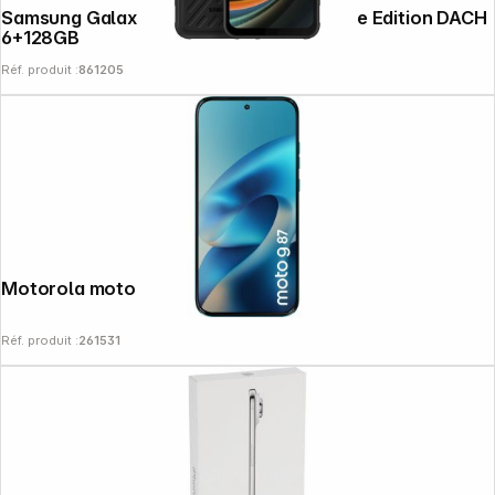
Samsung Galaxy XCover 7 noir Enterprise Edition DACH
6+128GB
Réf. produit :
861205
Motorola moto g87 PANTONE Blue Atoll
Réf. produit :
261531
Follow us on