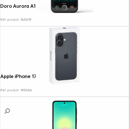
Doro Aurora A10 graphite
Réf. produit :
165519
Apple iPhone 17 (256GB) noir
Réf. produit :
195556