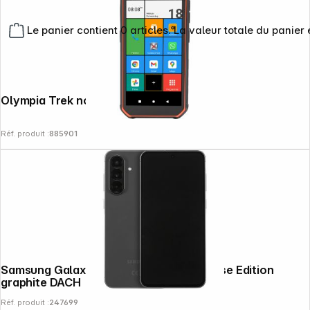
Le panier contient 0 articles. La valeur totale du panier 
Olympia Trek noir/orange
Réf. produit :
885901
Samsung Galaxy A56 5G 128GB Enterprise Edition
graphite DACH
Réf. produit :
247699