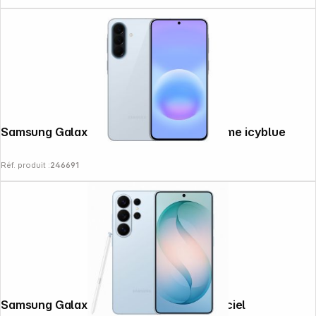
Samsung Galaxy A57 5G (128GB) awesome icyblue
Réf. produit :
246691
Samsung Galaxy S26 Ultra (512GB) bleu ciel