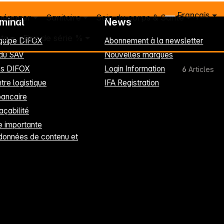
Français
ménager
Sanitaire
Soin du corps & Santé
rminal
News
ts
Fins de série %
équipe DIFOX
Abonnement à la newsletter
 du SAV
Nouvelles marques
les DIFOX
Login Information
6
Articles
tre logistique
IFA Registration
ancaire
raçabilité
 importante
données de contenu et