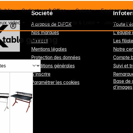
Public
Ordinateur & Office
Cuisine
Equipement 
Société
Infote
eux video
Sport Musique, Arts & Loisir
Jeux & Joue
A propos de DIFOX
Toute l'
Nos marques
L'équipe
 table gaming
Contact
Les filia
Mentions légales
Notre cen
Protection des données
Compte b
Conditions générales
Suivi et t
S'inscrire
Remarque
Base de 
Paramétrer les cookies
d'images