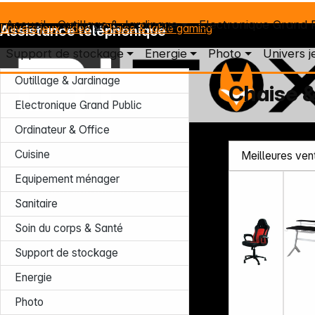
Accueil
Outillage & Jardinage
Electronique Grand 
Univers jeux video
Chaise & table gaming
Assistance téléphonique
Support de stockage
Energie
Photo
Univers j
Outillage & Jardinage
Chaise &
Electronique Grand Public
Ordinateur & Office
Lun – Jeu : 7h30 – 16h30 (CET)
Ven : 7h30 – 13h30 (CET)
Cuisine
Tél. : +49 931 9708 - 466
Equipement ménager
E-mail: info@difox.com
Sanitaire
Soin du corps & Santé
Support de stockage
Energie
Photo