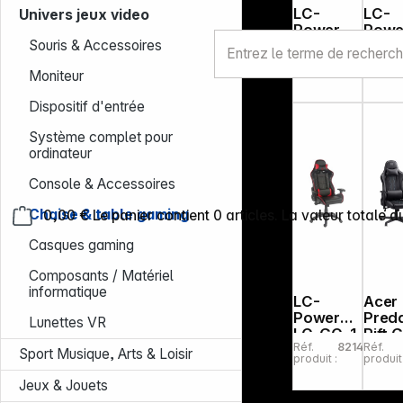
LC-
LC-
Univers jeux video
Power
Powe
Souris & Accessoires
CL-RC-
LC-G
Réf.
132024
Réf.
BR
1W
produit :
produit 
Moniteur
Chaise
Bure
gaming,
gami
Dispositif d'entrée
noir-
ergo
rouge
ique
Système complet pour
ordinateur
Console & Accessoires
Chaise & table gaming
0,00 €
Le panier contient 0 articles. La valeur totale d
Casques gaming
Composants / Matériel
informatique
LC-
Acer
Power
Pred
Lunettes VR
LC-GC-1
Rift 
Réf.
821466
Réf.
Chaise
Sport Musique, Arts & Loisir
produit :
produit 
gaming
Jeux & Jouets