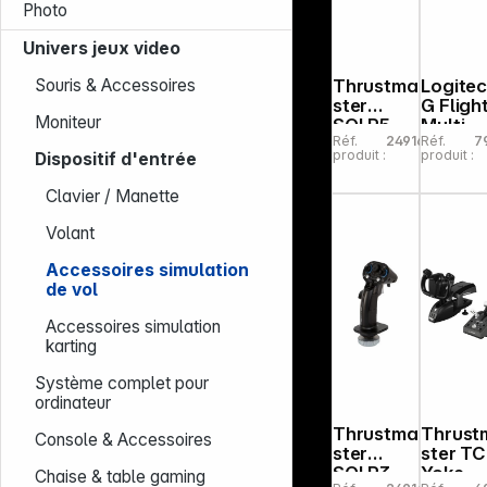
Photo
Univers jeux video
Souris & Accessoires
Thrustma
Logite
ster
G Fligh
Moniteur
SOLR5
Multi
Réf.
249162
Réf.
7
Base WW
Panel
produit :
produit :
Dispositif d'entrée
Simulat
n de vo
Clavier / Manette
Volant
Accessoires simulation
de vol
Accessoires simulation
karting
Système complet pour
ordinateur
Thrustma
Thrust
Console & Accessoires
ster
ster T
SOLR3
Yoke
Chaise & table gaming