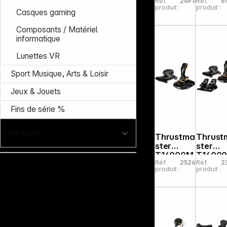
Réf.
249148
Réf.
6
AddOn
Pack
produit :
produit :
Grip WW
Boeing
Casques gaming
Edition
Composants / Matériel
informatique
Lunettes VR
Sport Musique, Arts & Loisir
Jeux & Jouets
Fins de série %
Fabricant
Thrustma
Thrust
ster
ster
T16000M
T1600
Réf.
252655
Réf.
2
FCS
FCS
produit :
produit :
HOTAS
Flight
Pack
Hotas