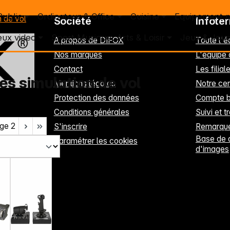
Public
Ordinateur & Office
Cuisine
Equipement 
n de vol
Société
Infote
eux video
Sport Musique, Arts & Loisir
Jeux & Joue
A propos de DIFOX
Toute l'
Nos marques
L'équipe
Contact
Les filia
es simulation de vol
Mentions légales
Notre cen
Protection des données
Compte b
Conditions générales
Suivi et t
ge
2
S'inscrire
Remarque
Base de 
Paramétrer les cookies
d'images