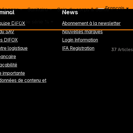
Français
ménager
Sanitaire
Soin du corps & Santé
rminal
News
ts
Fins de série %
équipe DIFOX
Abonnement à la newsletter
 du SAV
Nouvelles marques
les DIFOX
Login Information
tre logistique
IFA Registration
37
Articles
ancaire
raçabilité
 importante
données de contenu et