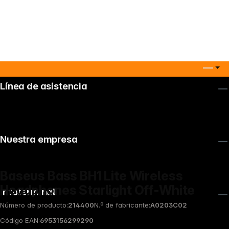
Línea de asistencia
Nuestra empresa
Baseus Bass BH1 Lite Wireless
Headphones Starlight Off-White
Infoterminal
Número de producto:
214400
N.º de fabricante:
A0203C02
Código EAN:
6953156299290