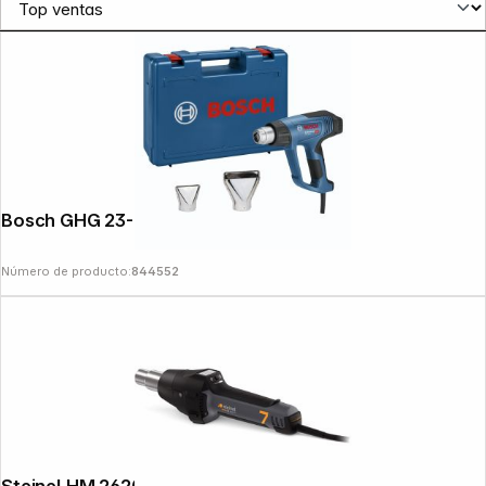
Bosch GHG 23-66
News
Número de producto:
844552
Steinel HM 2620 E Hot Air Tool