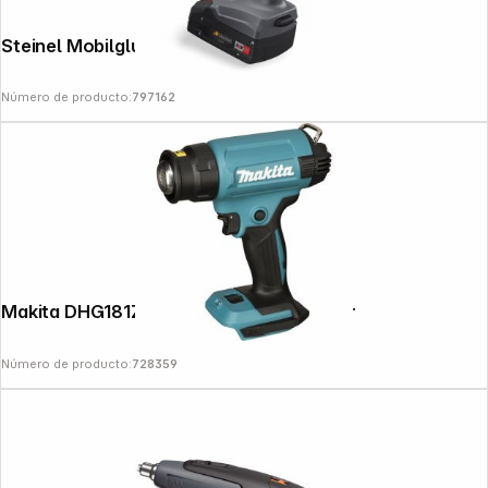
Steinel Mobilglue 5011 Glue Gun
Número de producto:
797162
Makita DHG181ZK Battery Hot Air Blower
Número de producto:
728359