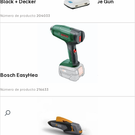
Black + Decker BCGL115 Cordless Hot Glue Gun
Número de producto:
204033
Bosch EasyHeat 18V-500 Heißluftpistole
Número de producto:
216633