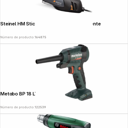
Steinel HM Stick Mini pistola de aire caliente
Número de producto:
164875
Metabo BP 18 LTX BL Cordless Blow Gun
Número de producto:
122539