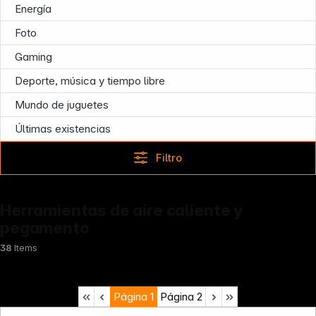
Energía
Infoterminal
Foto
Gaming
Deporte, música y tiempo libre
Mundo de juguetes
Últimas existencias
Filtro
Herramientas de aire caliente y
pegamento
38
Items
Página
1
Página
2