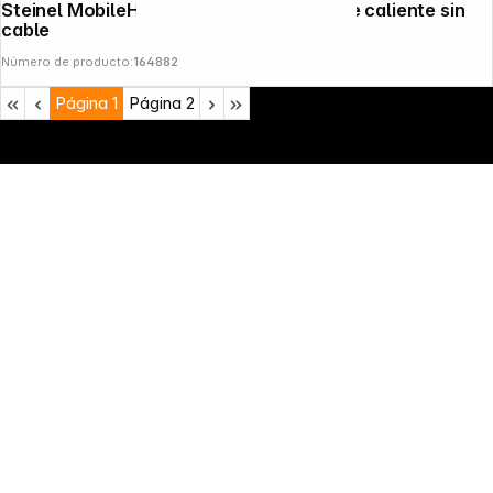
Steinel MobileHeat 7 Herramienta de aire caliente sin
cable
Número de producto:
164882
Página
1
Página
2