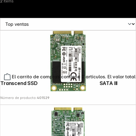
2
Items
El carrito de compras contiene 0 artículos. El valor total
Transcend SSD MSA230S 128GB mSATA SATA III
Número de producto:
401529