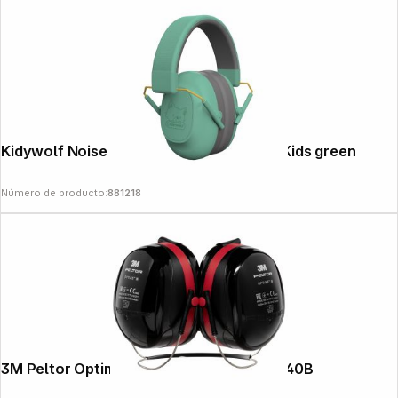
Kidywolf Noise Cancelling Headphones Kids green
Número de producto:
881218
3M Peltor Optime III capsule ear prot. H540B