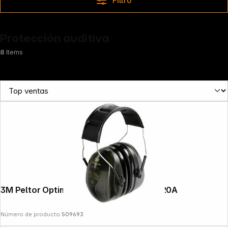
Filtro
Protección auditiva
8
Items
3M Peltor Optime II capsule ear prot. H520A
Número de producto:
509693