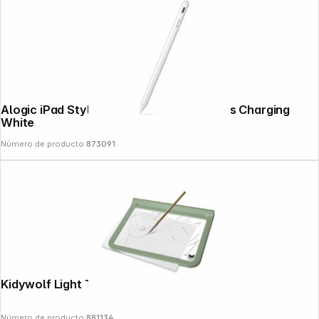
Alogic iPad Stylus Pen Magnetic Wireless Charging
White
Número de producto:
873091
Kidywolf Light Tablet
Número de producto:
881134