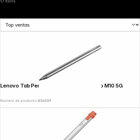
17
Items
News
Lenovo Tab Pen Plus for Tab P12 and Tab M10 5G
Número de producto:
836509