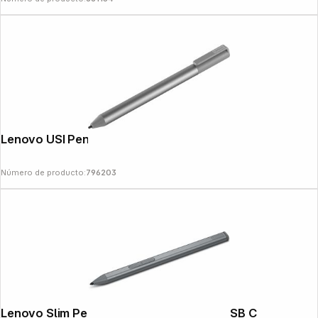
Lenovo USI Pen 2 grey
Número de producto:
796203
Lenovo Slim Pen storm grey Touchpen USB C