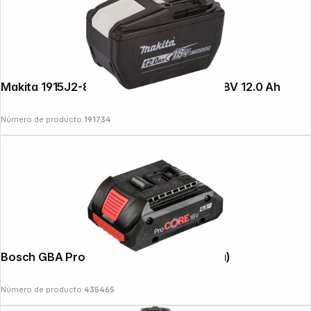
Makita 1915J2-8 Li-ion Battery BL18120 18V 12.0 Ah
Número de producto:
191734
Bosch GBA ProCORE 18V 4,0 Ah (sin caja)
Número de producto:
435465