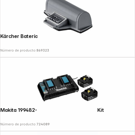
Kärcher Batería de recambio WV 5 Plus
Número de producto:
869323
News
Makita 199482-2 18V 5Ah Power Source Kit
Número de producto:
724089