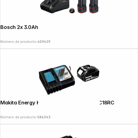
Bosch 2x 3.0Ah, GAL 12V-40 Batería
Número de producto:
459629
Makita Energy Kit 191A24-4 BL1830B + DC18RC
Número de producto:
586343