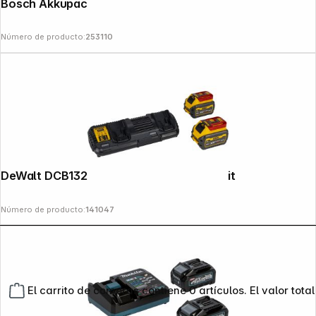
Bosch Akkupack 2x EXBA18V-80
Número de producto:
253110
DeWalt DCB132T2-QW Battery Starter Kit
Número de producto:
141047
El carrito de compras contiene 0 artículos. El valor total