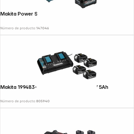
Makita Power Source Kit Li 40V 191J97-1
Número de producto:
147046
Makita 199483-0 Power Source Kit Li 18V 5Ah
Número de producto:
805940