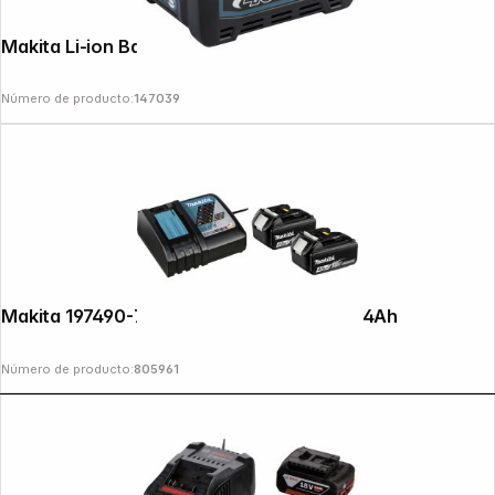
Makita Li-ion Battery BL4020 40V 2.0Ah
Número de producto:
147039
Makita 197490-7 Power Source Kit Li 18V 4Ah
Número de producto:
805961