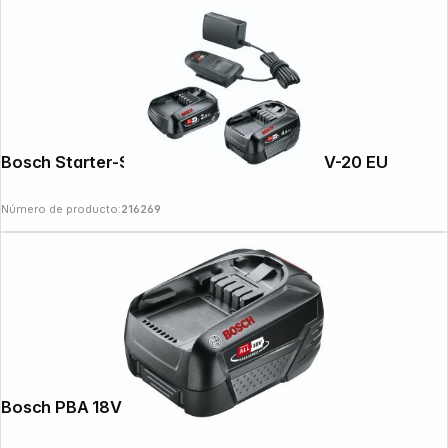
Bosch Starter-Set 18 V 2Ah + 4Ah + AL18V-20 EU
Número de producto:
216269
Follow us on
Bosch PBA 18V 4,0Ah W-C Battery Pack