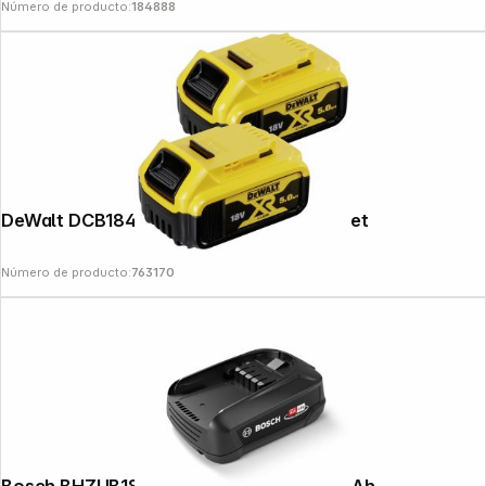
Número de producto:
184888
DeWalt DCB184P2-XJ 18V 5Ah Battery Set
Número de producto:
763170