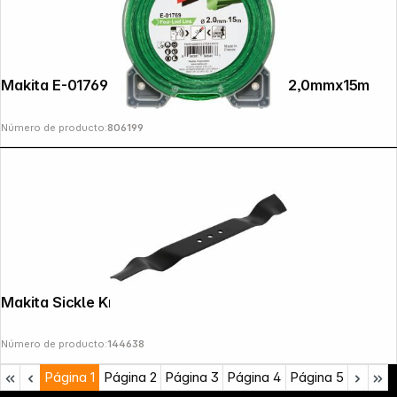
Copyright © 2000 - 2026 DIFOX. All rights reserved.
Makita E-01769 Mowing String Four Leaf 2,0mmx15m
Número de producto:
806199
Makita Sickle Knife 51 cm
Número de producto:
144638
Página
1
Página
2
Página
3
Página
4
Página
5