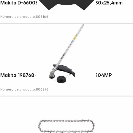
Makita D-66008 4-Tooth Impact Blade 230x25,4mm
Número de producto:
806164
Makita 198768-1 Scythe Attachment EM404MP
Número de producto:
806276