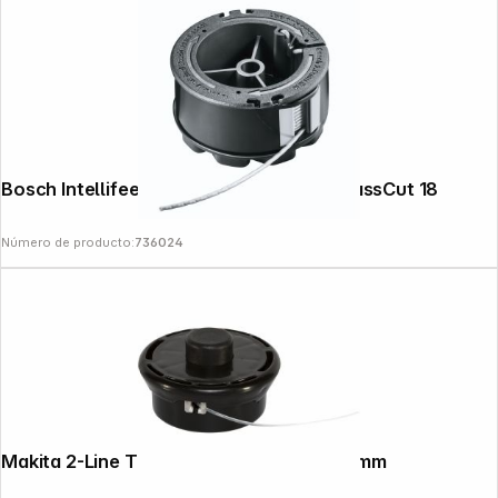
Bosch Intellifeed-Spool for UniversalGrassCut 18
Número de producto:
736024
Makita 2-Line Trimmer Head Tap&Go 2.0mm