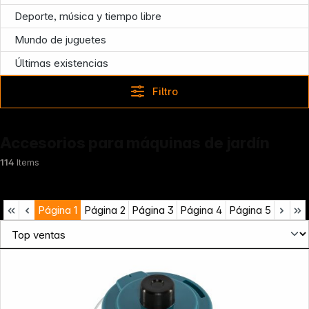
Deporte, música y tiempo libre
Mundo de juguetes
Últimas existencias
Filtro
Accesorios para máquinas de jardín
114
Items
Página
1
Página
2
Página
3
Página
4
Página
5