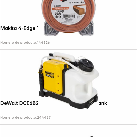
Makita 4-Edge Trimmer Line 2.4mmx15m
Número de producto:
144526
DeWalt DCE6820N-XJ Cordless Water Tank
Número de producto:
244437