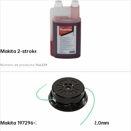
Makita 2-stroke oil 1L dosing bottle
Número de producto:
146339
Makita 197296-3 2-thread head Tap&Go 2,0mm