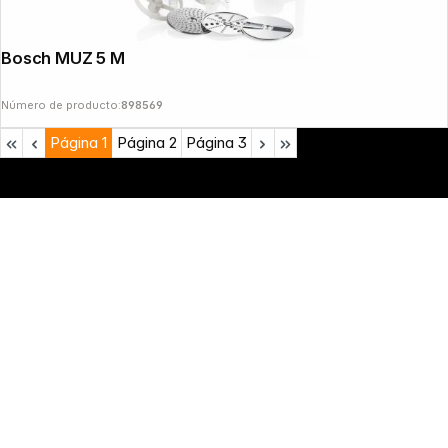
Bosch MUZ 5 MM 1 Miniprocesador
Número de producto:
898569
Página
1
Página
2
Página
3