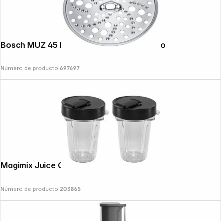
Bosch MUZ 45 RS 1 disco cortador grueso
Número de producto:
697697
Magimix Juice Cup 400ml Twin Pack
Número de producto:
203865