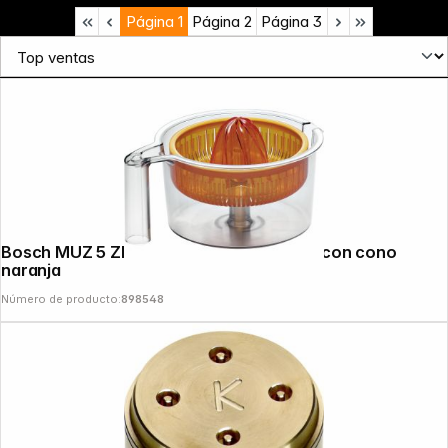
Página
1
Página
2
Página
3
News
Bosch MUZ 5 ZP 1 Accesorio exprimidor con cono
naranja
Número de producto:
898548