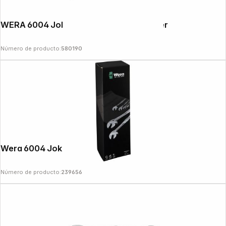
WERA 6004 Joker M self-setting Spanner
Número de producto:
580190
Wera 6004 Joker 6 Set 1 Wrench Set
Número de producto:
239656
Follow us on