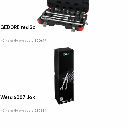
GEDORE red Socket Set 3/4" 14-pieces
Número de producto:
820619
Wera 6007 Joker 11 Set ring spanner set
Número de producto:
239684