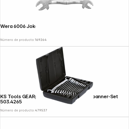
Wera 6006 Joker M/L
Número de producto:
169264
KS Tools GEARplus 12-pi. Ratchet Ring Spanner-Set
503.4265
Número de producto:
479537