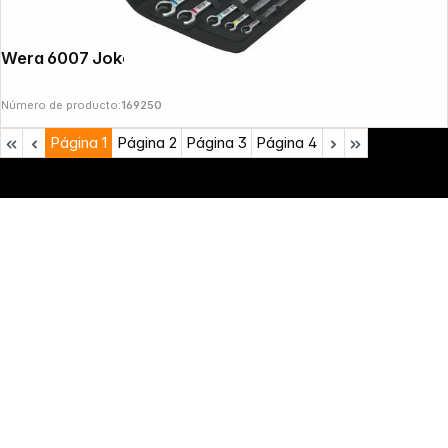
Wera 6007 Joker 5 Set 1
Número de producto:
169250
Página
1
Página
2
Página
3
Página
4