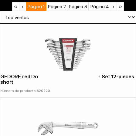
Página
1
Página
2
Página
3
Página
4
News
GEDORE red Double open-ended Spanner Set 12-pieces
short
Número de producto:
820220