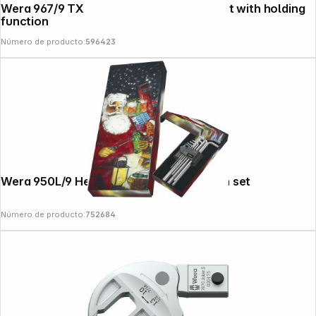
Wera 967/9 TX Multicolour HF 1 L-Key Set with holding
function
Número de producto:
596423
Wera 950L/9 Hex-Plus HF 1 angle wrench set
Número de producto:
752684