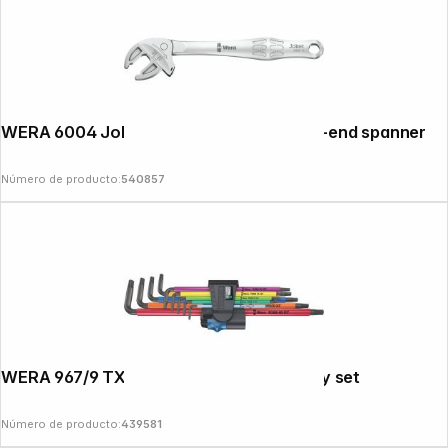
WERA 6004 Joker S Self-adjusting open-end spanner
Número de producto:
540857
WERA 967/9 TX XL Multicolour HF 1 L-key set
Número de producto:
439581