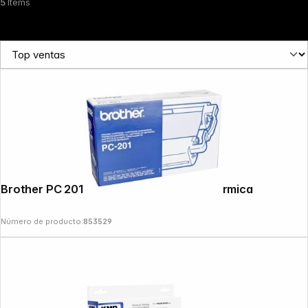
5
Items
Brother PC 201 Cinta de transferencia térmica
Número de producto:
853529