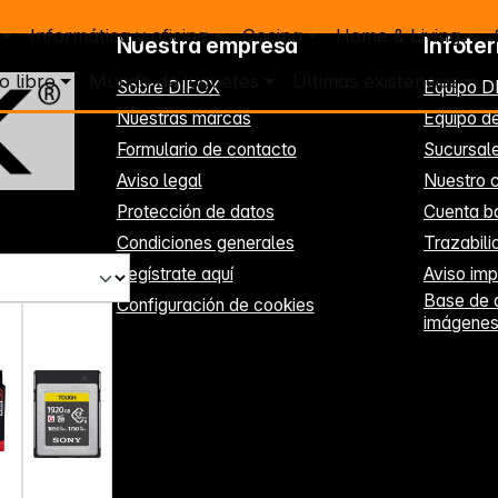
Informática y oficina
Cocina
Home & Living
Nuestra empresa
Infote
o libre
Mundo de juguetes
Últimas existencias
Sobre DIFOX
Equipo D
Nuestras marcas
Equipo de
Formulario de contacto
Sucursal
Aviso legal
Nuestro c
Protección de datos
Cuenta b
Condiciones generales
Trazabil
Regístrate aquí
Aviso imp
Base de 
Configuración de cookies
imágene