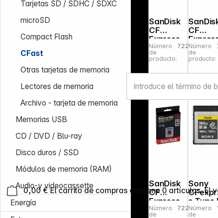
Tarjetas SD / SDHC / SDXC
microSD
SanDisk
SanDis
CF
CF
Compact Flash
Express
Expres
Número
722794
Número
Type 2
Type 2
CFast
de
de
256GB
64GB
producto:
producto:
Extreme
Extrem
Otras tarjetas de memoria
Pro
Pro
SDCFE-
SDCFE
Lectores de memoria
256G-
064G-
GN4NN
GN4NN
Archivo - tarjeta de memoria
Memorias USB
CD / DVD / Blu-ray
Disco duros / SSD
Módulos de memoria (RAM)
SanDisk
Sony
Audio-y videocassette
0,00 €
El carrito de compras contiene 0 artículos. El v
CF
CFexpr
Express
s Type 
Energía
Número
722346
Número
Type 2
960GB
de
de