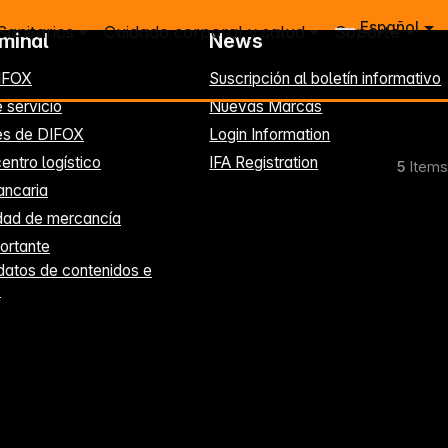
Español
Sanitarios
Cuidado corporal y salud
Soporte
rminal
News
IFOX
Suscripción al boletín informativo
 servicio
Nuevas Marcas
es de DIFOX
Login Information
entro logístico
IFA Registration
5
Items
ancaria
idad de mercancía
ortante
datos de contenidos e
s