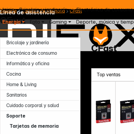
Inicio
Bricolaje y jardinería
Electrónica de consumo
Soporte
Tarjetas de memoria
CFast
Línea de asistencia
CFast
Energía
Foto
Gaming
Deporte, música y tiemp
Bricolaje y jardinería
CFast
Electrónica de consumo
Lun – Jue: 7:30 – 16:30 (CET)
Informática y oficina
Vie: 7:30 – 13:30 (CET)
Tel.: +49 931 9708 - 466
Cocina
E-mail: info@difox.com
Home & Living
Sanitarios
Cuidado corporal y salud
Soporte
Tarjetas de memoria