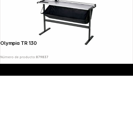
Olympia TR 1307 cizalla
Número de producto:
879837