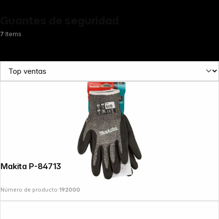
Guantes de seguridad
7
Items
Makita P-84713 Gloves Gr. M (8)
Número de producto:
192000