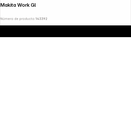
Makita Work Gloves Reinforced Size 9
Número de producto:
143392