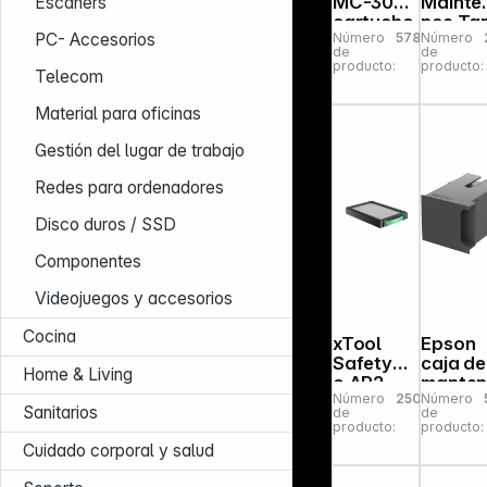
MC-30
Mainte
Escáners
cartucho
nce Ta
Número
578916
Número
PC- Accesorios
de
DX
de
de
mantenim
producto:
producto:
Telecom
iento
Material para oficinas
Gestión del lugar de trabajo
Redes para ordenadores
Disco duros / SSD
Componentes
Videojuegos y accesorios
Cocina
xTool
Epson
SafetyPr
caja de
Home & Living
o AP2
manten
Número
250198
Número
V1.0-
iento T
Sanitarios
de
de
Medium
671
producto:
producto:
Efficienc
WorkFo
Cuidado corporal y salud
y Filter
ce Pro