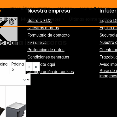
o
Informática y oficina
Cocina
Home & Living
s
Nuestra empresa
Infote
o libre
Mundo de juguetes
Últimas existencias
Sobre DIFOX
Equipo D
Nuestras marcas
Equipo de
Formulario de contacto
Sucursal
s para impresoras
Aviso legal
Nuestro c
Protección de datos
Cuenta b
Condiciones generales
Trazabil
gina
Página
Regístrate aquí
Aviso imp
3
Base de 
Configuración de cookies
imágene