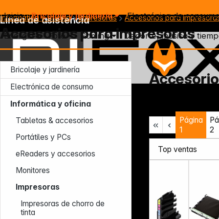
Inicio
Bricolaje y jardinería
Electrónica de consum
Informática y oficina
Impresoras
Accesorios para impresora
Línea de asistencia
Accesorios para impresoras
Energía
Foto
Gaming
Deporte, música y tiemp
Bricolaje y jardinería
Accesorio
Electrónica de consumo
Lun – Jue: 7:30 – 16:30 (CET)
Informática y oficina
Vie: 7:30 – 13:30 (CET)
Página
Pá
Tel.: +49 931 9708 - 466
Tabletas & accesorios
E-mail: info@difox.com
1
2
Portátiles y PCs
eReaders y accesorios
Monitores
Impresoras
Impresoras de chorro de
tinta