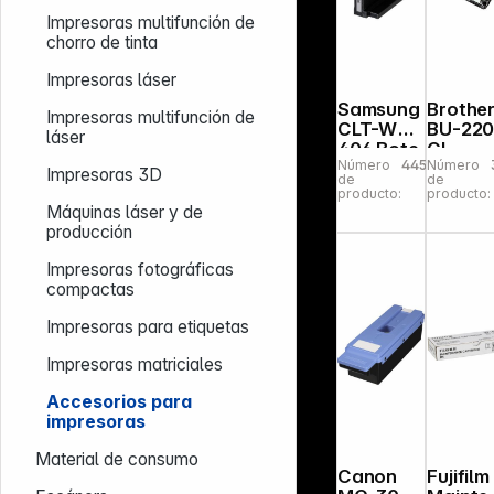
Impresoras multifunción de
chorro de tinta
Impresoras láser
Samsung
Brothe
Impresoras multifunción de
CLT-W
BU-22
láser
406 Bote
CL
Número
445951
Número
residual
Impresoras 3D
de
de
de tóner
producto:
producto:
Máquinas láser y de
producción
Impresoras fotográficas
compactas
Impresoras para etiquetas
Impresoras matriciales
Accesorios para
impresoras
Material de consumo
Canon
Fujifilm