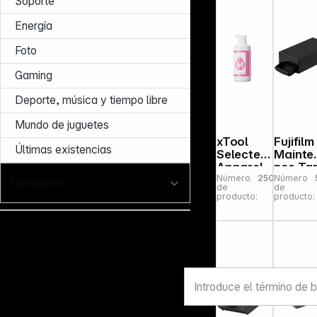
Soporte
Energía
Foto
Gaming
Deporte, música y tiempo libre
Mundo de juguetes
xTool
Fujifilm
Últimas existencias
Selected
Mainte
Apparel
nce Ta
Número
250142
Número
Printer
DE
Fabricante
de
de
Ink -
producto:
producto:
Magenta
(500 ml)