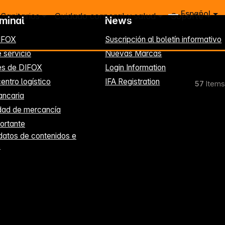
Español
Sanitarios
Cuidado corporal y salud
Soporte
rminal
News
IFOX
Suscripción al boletín informativo
 servicio
Nuevas Marcas
es de DIFOX
Login Information
entro logístico
IFA Registration
57
Items
ancaria
idad de mercancía
ortante
datos de contenidos e
s