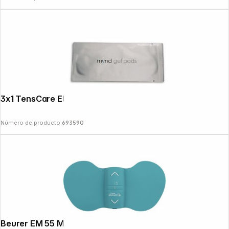
3x1 TensCare Electrode Pads Mynd
Número de producto:
693590
Beurer EM 55 Menstrual Relax+