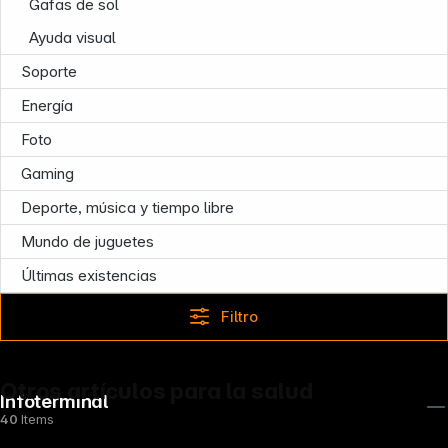
Gafas de sol
Ayuda visual
Soporte
Energía
Foto
Gaming
Deporte, música y tiempo libre
Mundo de juguetes
Últimas existencias
Filtro
Otros artículos para la salud
Infoterminal
40
Items