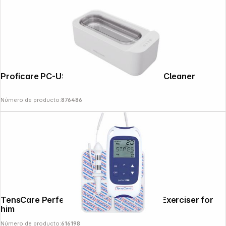
Proficare PC-USR 3120 white Ultrasonic Cleaner
Número de producto:
876486
TensCare Perfect PFE Men Pelvic Floor Exerciser for
him
Número de producto:
616198