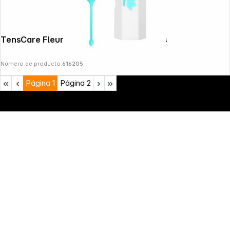
TensCare Fleur Pelvic Floor Toning Balls
Número de producto:
616205
Página
1
Página
2