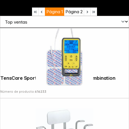
Página
1
Página
2
TensCare Sports TENS 2 TENS / EMS Combination
Número de producto:
616233