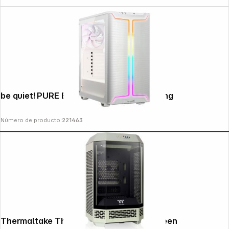
be quiet! PURE BASE 501 DX White housing
Número de producto:
221463
Thermaltake The Tower 250 Matcha Green