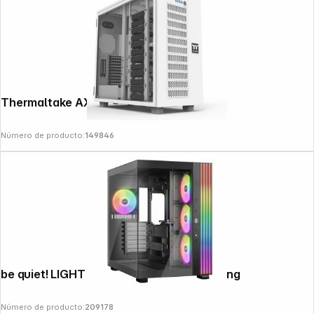
Thermaltake AX700 Snow White
Número de producto:
149846
be quiet! LIGHT BASE 600 LX black housing
Número de producto:
209178