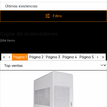
Últimas existencias
Filtro
Cajas de ordenadores
204
Items
Página
1
Página
2
Página
3
Página
4
Página
5