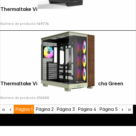
Thermaltake View 390 Air Black
Número de producto:
149776
Thermaltake View 380 XL WS ARGB Matcha Green
Número de producto:
212650
Página
1
Página
2
Página
3
Página
4
Página
5