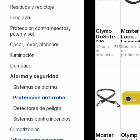
Residuos y reciclaje
Limpieza
Protección contra insectos,
Olymp
Master
polen y sol
GoSafe
Lock
210
Loope
Coser, lavar, planchar
Número
753895
Número
weiß/bla
End
de
de
u
Cable
Iluminación
producto:
producto:
49EUR
Domótica
Alarma y seguridad
Sistemas de alarma
Protección antirrobo
Detectores de peligro
Sistemas contra incendios
Climatización
Master
Olymp