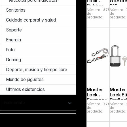
Artículos para mascotas
Lock
GoSaf
Rubber
210
Sanitarios
Número
675838
Número
Tension
yellow
de
de
Rope flat
producto:
producto:
Cuidado corporal y salud
&
reflective
Soporte
3229EUR
DAT
Energía
Foto
Gaming
Deporte, música y tiempo libre
Mundo de juguetes
Master
Master
Últimas existencias
Lock
Lock El
Spanngu
Padloc
Fabricante
Número
778514
Número
rt
45mm,
de
de
3113EURD
38mm
producto:
producto:
AT
Shackl
5-Pin
Cylinde