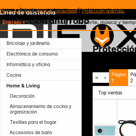
Inicio
Bricolaje y jardinería
Electrónica de consumo
Home & Living
Alarma y seguridad
Protección antirrobo
Línea de asistencia
Protección antirrobo
Energía
Foto
Gaming
Deporte, música y tiemp
Bricolaje y jardinería
Protecció
Electrónica de consumo
Lun – Jue: 7:30 – 16:30 (CET)
Informática y oficina
Vie: 7:30 – 13:30 (CET)
Página
Pá
Tel.: +49 931 9708 - 466
Cocina
E-mail: info@difox.com
1
2
Home & Living
Decoración
Almacenamiento de cocina y
organización
Textiles para el hogar
Accesorios de baño