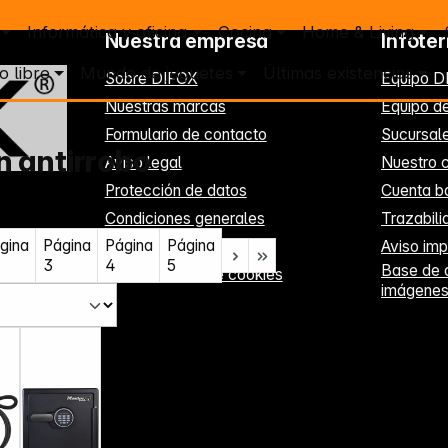
Informática y oficina
Cocina
Home & Living
Nuestra empresa
Infote
o libre
Mundo de juguetes
Últimas existencias
Sobre DIFOX
Equipo D
Nuestras marcas
Equipo de
Formulario de contacto
Sucursal
n antirrobo
Aviso legal
Nuestro c
Protección de datos
Cuenta b
Condiciones generales
Trazabil
gina
Página
Página
Página
Regístrate aquí
Aviso imp
3
4
5
Base de 
Configuración de cookies
imágene