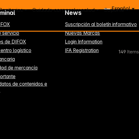
Español
Sanitarios
Cuidado corporal y salud
Soporte
rminal
News
IFOX
Suscripción al boletín informativo
 servicio
Nuevas Marcas
es de DIFOX
Login Information
entro logístico
IFA Registration
149
Items
ancaria
idad de mercancía
ortante
datos de contenidos e
s