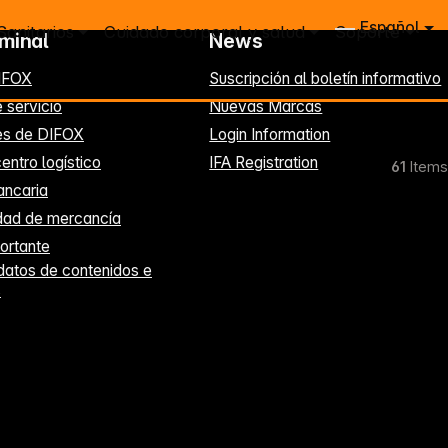
Español
Sanitarios
Cuidado corporal y salud
Soporte
rminal
News
IFOX
Suscripción al boletín informativo
 servicio
Nuevas Marcas
es de DIFOX
Login Information
entro logístico
IFA Registration
61
Items
ancaria
idad de mercancía
ortante
datos de contenidos e
s