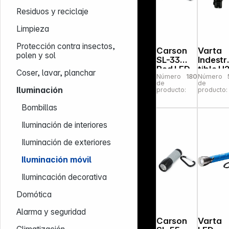
Residuos y reciclaje
Limpieza
Protección contra insectos,
Carson
Varta
polen y sol
SL-33
Indestr
Red LED
tible H
Coser, lavar, planchar
Número
180268
Número
light
Pro 4
de
de
Watt L
Iluminación
producto:
producto:
350
Lumen
Bombillas
Iluminación de interiores
Iluminación de exteriores
Iluminación móvil
Ilumincación decorativa
Domótica
Alarma y seguridad
Carson
Varta