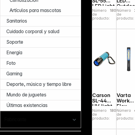
Climatización
SL-55
LED
LED Light
Outdoo
Artículos para mascotas
Número
180282
Número
Sports
de
de
Flashli
producto:
producto:
Sanitarios
t 3C
Cuidado corporal y salud
Soporte
Energía
Foto
Gaming
Deporte, música y tiempo libre
Mundo de juguetes
Carson
Varta
SL-44
Work
Últimas existencias
UV-light
Flex
Número
180275
Número
Pocket
de
de
Light incl.
producto:
producto:
Fabricante
3 x pila
AAA