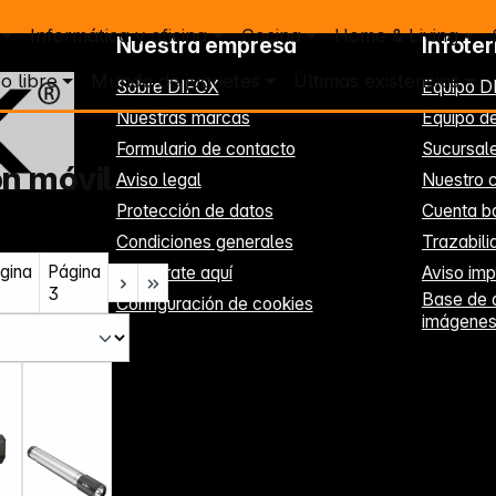
Informática y oficina
Cocina
Home & Living
Nuestra empresa
Infote
o libre
Mundo de juguetes
Últimas existencias
Sobre DIFOX
Equipo D
Nuestras marcas
Equipo de
Formulario de contacto
Sucursal
ón móvil
Aviso legal
Nuestro c
Protección de datos
Cuenta b
Condiciones generales
Trazabil
gina
Página
Regístrate aquí
Aviso imp
3
Base de 
Configuración de cookies
imágene