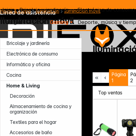
Inicio
Bricolaje y jardinería
Electrónica de consumo
Home & Living
Iluminación
Iluminación móvil
Línea de asistencia
Iluminación móvil
Energía
Foto
Gaming
Deporte, música y tiemp
Bricolaje y jardinería
Iluminaci
Electrónica de consumo
Lun – Jue: 7:30 – 16:30 (CET)
Informática y oficina
Vie: 7:30 – 13:30 (CET)
Página
Pá
Tel.: +49 931 9708 - 466
Cocina
E-mail: info@difox.com
1
2
Home & Living
Decoración
Almacenamiento de cocina y
organización
Textiles para el hogar
Accesorios de baño