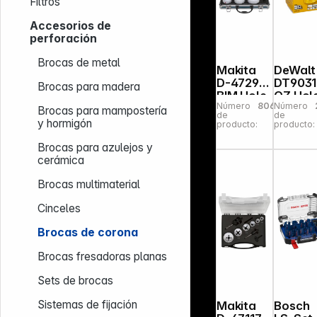
Filtros
Accesorios de
perforación
Brocas de metal
Makita
DeWalt
D-47298
DT9031
Brocas para madera
BIM Hole
QZ Hole
Número
806619
Número
Saw Set
Saw
Brocas para mampostería
de
de
14 pieces
40mm
y hormigón
producto:
producto:
Brocas para azulejos y
cerámica
Brocas multimaterial
Cinceles
Brocas de corona
Brocas fresadoras planas
Sets de brocas
Sistemas de fijación
Makita
Bosch