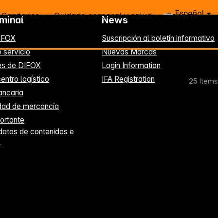
Español
Sanitarios
Cuidado corporal y salud
Soporte
rminal
News
IFOX
Suscripción al boletín informativo
 servicio
Nuevas Marcas
es de DIFOX
Login Information
entro logístico
IFA Registration
25
Items
ancaria
idad de mercancía
ortante
datos de contenidos e
s