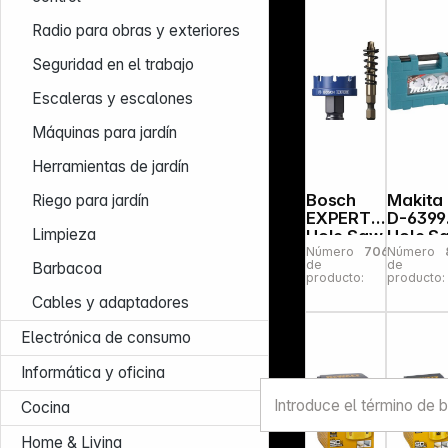
Radio para obras y exteriores
Seguridad en el trabajo
Escaleras y escalones
Máquinas para jardín
Herramientas de jardín
Bosch
Makita
Riego para jardín
EXPERT
D-6399
Limpieza
Hole Saw
Hole S
Número
706190
Número
Carbide
Set
de
de
Barbacoa
SheetMet
univers
producto:
producto:
al 40mm
16 pcs.
Cables y adaptadores
Electrónica de consumo
Informática y oficina
Cocina
Home & Living