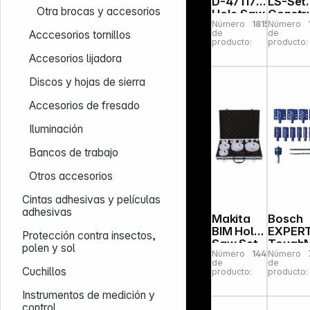
D-47117
LS-Set
Otra brocas y accesorios
Hole Saw
Constr
Número
181584
Número
Set BiM
tMat Un
de
de
Acccesorios tornillos
9pcs
versall
producto:
producto:
15tl
Accesorios lijadora
Discos y hojas de sierra
Accesorios de fresado
Iluminación
Bancos de trabajo
Otros accesorios
Cintas adhesivas y películas
adhesivas
Makita
Bosch
BIM Hole
EXPER
Protección contra insectos,
Saw Set
Tough
polen y sol
Número
144757
Número
13 pcs.
terial
de
de
univ. Hole
Cuchillos
producto:
producto:
Saw
univers
Instrumentos de medición y
14-pcs.
control