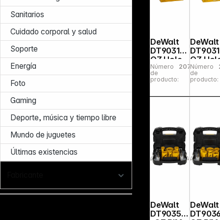
Sanitarios
Cuidado corporal y salud
DeWalt
DeWalt
Soporte
DT90318-
DT9031
QZ Hole
QZ Hole
Energía
Número
207862
Número
Saw
Saw
de
de
51mm
38mm
producto:
producto:
Foto
Gaming
Deporte, música y tiempo libre
Mundo de juguetes
Últimas existencias
Fabricante
DeWalt
DeWalt
DT90350
DT9036