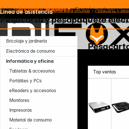
Inicio
Bricolaje y jardinería
Electrónica de consum
Informática y oficina
Material para oficinas
Pesacarta y pes
Línea de asistencia
Pesacarta y pesapaquete elect
Energía
Foto
Gaming
Deporte, música y tiemp
Bricolaje y jardinería
Pesacarta
Electrónica de consumo
Lun – Jue: 7:30 – 16:30 (CET)
Informática y oficina
Vie: 7:30 – 13:30 (CET)
Tel.: +49 931 9708 - 466
Tabletas & accesorios
E-mail: info@difox.com
Portátiles y PCs
eReaders y accesorios
Monitores
Impresoras
Material de consumo