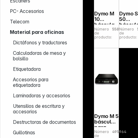
Escáners
PC- Accesorios
Dymo M
Dymo 
10
50
Telecom
báscula
báscul
Número
558838
Número
para
para
Material para oficinas
de
de
cartas /
paquet
producto:
producto:
paquetes
50 kg
Dictáfonos y traductores
10 kg
Calculadoras de mesa y
bolsillo
Etiquetadora
Accesorios para
etiquetadora
Laminadoras y accesorios
Utensilios de escritura y
accesorios
Dymo M 5
báscula
Destructoras de documentos
para
Número
495964
cartas 5
Guillotinas
de