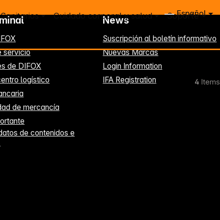
Español
Sanitarios
Cuidado corporal y salud
Soporte
rminal
News
IFOX
Suscripción al boletín informativo
 servicio
Nuevas Marcas
es de DIFOX
Login Information
entro logístico
IFA Registration
4
Items
ancaria
idad de mercancía
ortante
datos de contenidos e
s