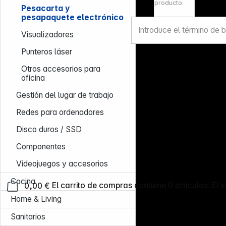
kg
producto:
Pesacarta y
pesapaquete electrónico
Visualizadores
Punteros láser
Otros accesorios para
oficina
Gestión del lugar de trabajo
Redes para ordenadores
Disco duros / SSD
Componentes
Videojuegos y accesorios
Cocina
0,00 €
El carrito de compras contiene 0 artículos. El v
Home & Living
Sanitarios