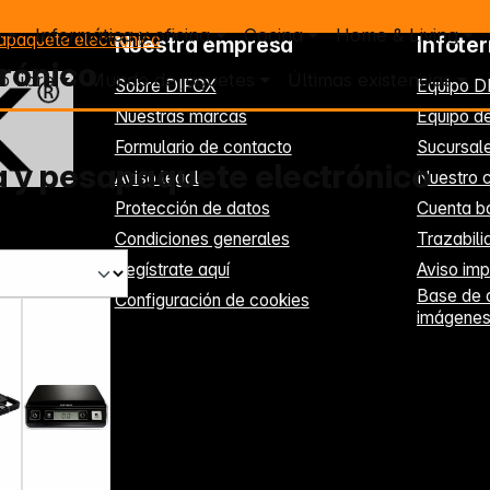
o
Informática y oficina
Cocina
Home & Living
apaquete electrónico
Nuestra empresa
Infote
rónico
o libre
Mundo de juguetes
Últimas existencias
Sobre DIFOX
Equipo D
Nuestras marcas
Equipo de
Formulario de contacto
Sucursal
 y pesapaquete electrónico
Aviso legal
Nuestro c
Protección de datos
Cuenta b
Condiciones generales
Trazabil
Regístrate aquí
Aviso imp
Base de 
Configuración de cookies
imágene