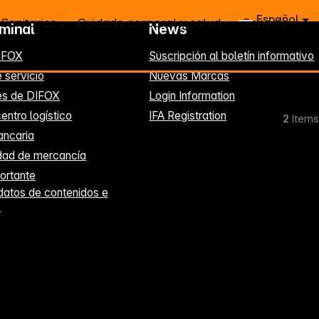
Español
Sanitarios
Cuidado corporal y salud
Soporte
rminal
News
IFOX
Suscripción al boletín informativo
 servicio
Nuevas Marcas
es de DIFOX
Login Information
entro logístico
IFA Registration
2
Items
ancaria
idad de mercancía
ortante
datos de contenidos e
s