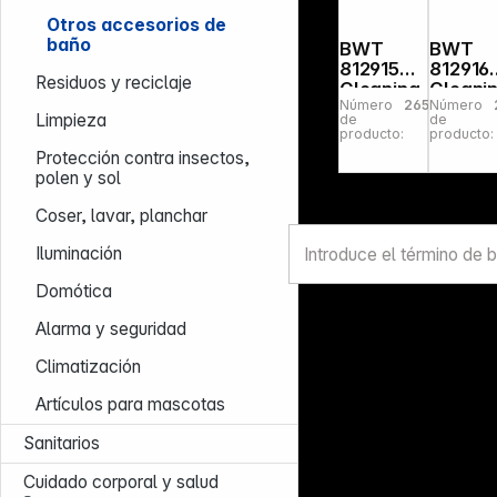
Otros accesorios de
baño
BWT
BWT
812915
812916
Residuos y reciclaje
Cleaning
Cleani
Número
265582
Número
Edition
Edition
Limpieza
de
de
cartucho
Anti-C
producto:
producto:
s de filtro
Filter
Protección contra insectos,
3 uds
system
polen y sol
Coser, lavar, planchar
Iluminación
Domótica
Alarma y seguridad
Climatización
Artículos para mascotas
Sanitarios
Cuidado corporal y salud