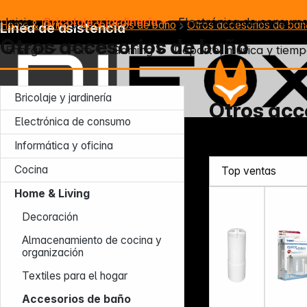
Inicio
Bricolaje y jardinería
Electrónica de consum
Home & Living
Accesorios de baño
Otros accesorios de bañ
Línea de asistencia
Otros accesorios de baño
Energía
Foto
Gaming
Deporte, música y tiemp
Bricolaje y jardinería
Otros acc
Electrónica de consumo
Lun – Jue: 7:30 – 16:30 (CET)
Informática y oficina
Vie: 7:30 – 13:30 (CET)
Tel.: +49 931 9708 - 466
Cocina
E-mail: info@difox.com
Home & Living
Decoración
Almacenamiento de cocina y
organización
Textiles para el hogar
Accesorios de baño