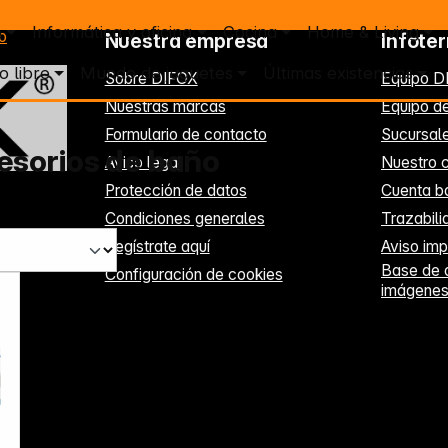
o
Informática y oficina
Cocina
Home & Living
o
Nuestra empresa
Infote
o libre
Mundo de juguetes
Últimas existencias
Sobre DIFOX
Equipo D
Nuestras marcas
Equipo de
Formulario de contacto
Sucursal
esorios de baño
Aviso legal
Nuestro c
Protección de datos
Cuenta b
Condiciones generales
Trazabil
Regístrate aquí
Aviso imp
Base de 
Configuración de cookies
imágene