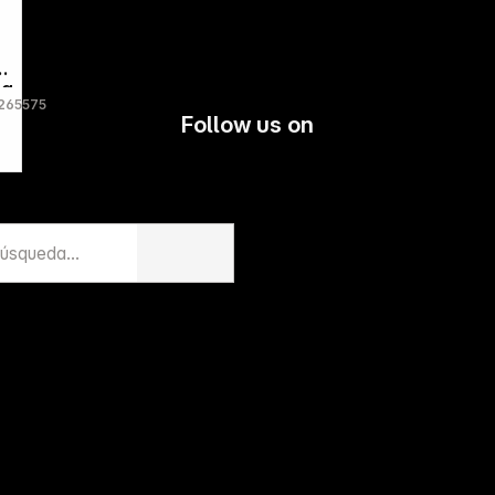
ng
265575
Follow us on
alc