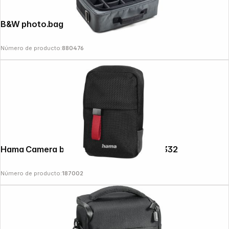
B&W photo.bag TEX.166.RPD grey
Número de producto:
880476
Hama Camera bag Matera 60H black 121332
Número de producto:
187002