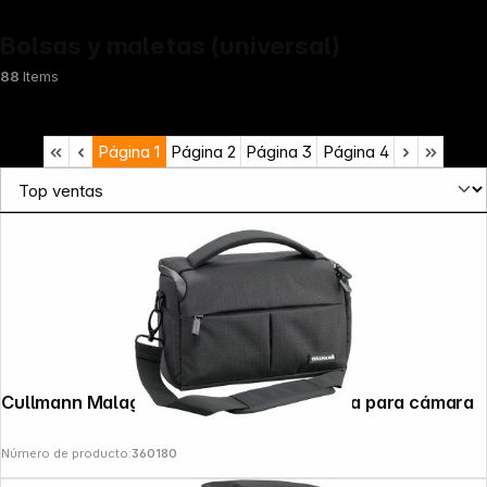
Bolsas y maletas (universal)
88
Items
Página
1
Página
2
Página
3
Página
4
Cullmann Malaga Maxima 70 negro Funda para cámara
Número de producto:
360180