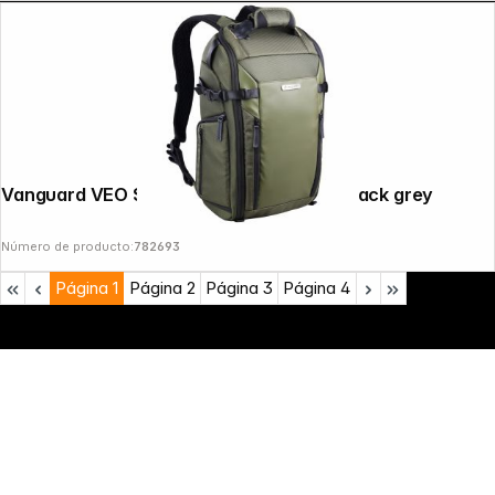
Vanguard VEO SELECT 45BFM GR Backpack grey
Número de producto:
782693
Página
1
Página
2
Página
3
Página
4