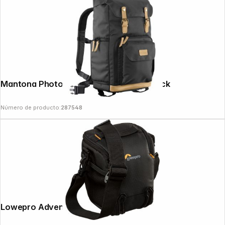
News
Mantona Photo Backpack Luis Retro black
Número de producto:
287548
Lowepro Adventura TLZ 30 III black