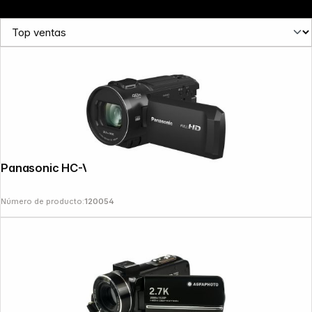
Panasonic HC-V900E-K negro
Número de producto:
120054