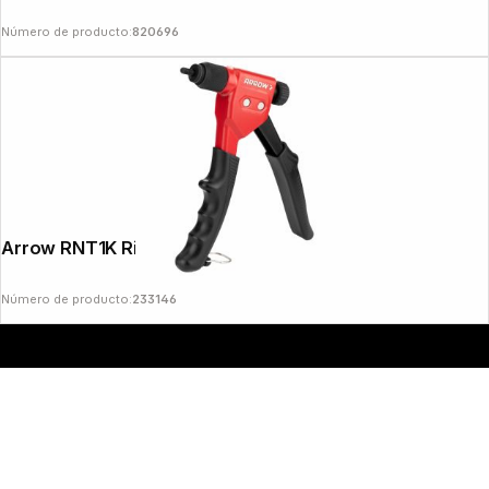
Número de producto:
820696
Copyright © 2000 - 2026 DIFOX. All rights reserved.
Arrow RNT1K Rivet Nut Pliers
Número de producto:
233146