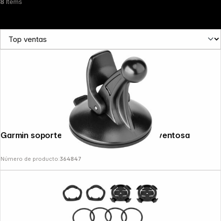
8
Items
Garmin soporte de coche universal con ventosa
Número de producto:
364847