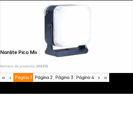
Nanlite Pico Midnight Blue
Número de producto:
206315
Página
1
Página
2
Página
3
Página
4