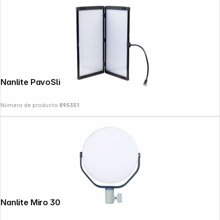
News
Nanlite PavoSlim 240C Full-Color
Número de producto:
895351
Nanlite Miro 30C Midnight Blue