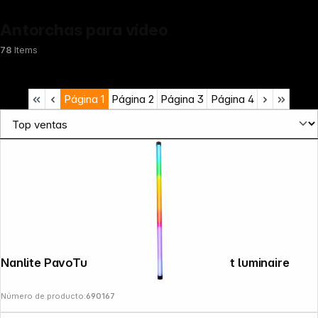
Antorchas para vídeo
78
Items
Página
1
Página
2
Página
3
Página
4
Nanlite PavoTube II 30X 1Kit colour effect luminaire
Número de producto:
690167