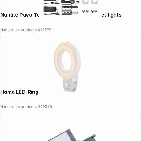
Nanlite Pavo Tube II 15X 2Kit Colour effect lights
Número de producto:
697979
Hama LED-Ring Light "ToGo"
Número de producto:
209360