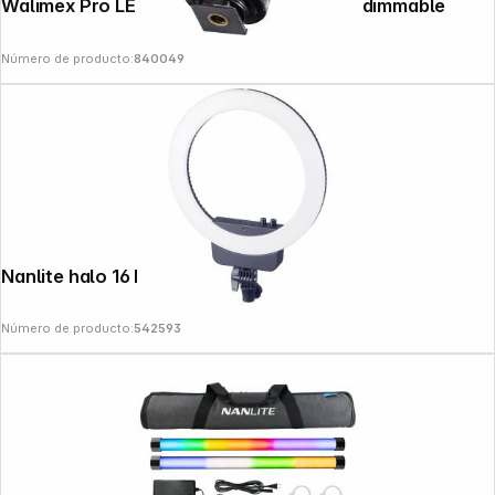
Walimex Pro LED Video Light with 36 LED dimmable
Número de producto:
840049
Nanlite halo 16 Portrait Ring Light
Número de producto:
542593