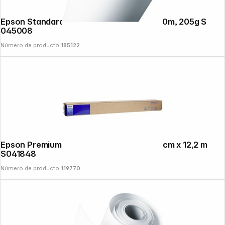
Epson Standard Proofing Paper 61cm x 50m, 205g S
045008
Número de producto:
185122
Epson Premium Canvas Satin 350 g 111,8 cm x 12,2 m
S041848
Número de producto:
119770