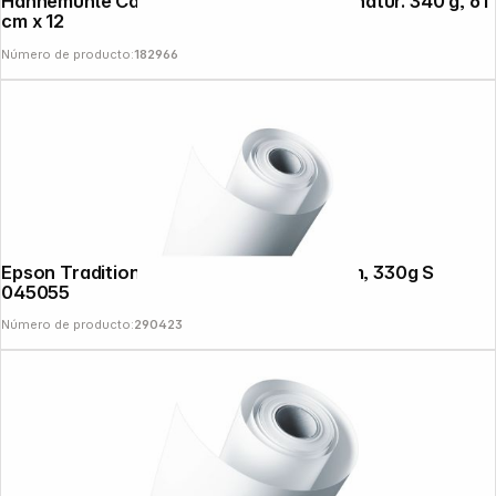
Hahnemühle Canvas Artist mate blanco natur. 340 g, 61
cm x 12
Número de producto:
182966
Epson Traditional Papel foto 61 cm x 15 m, 330g S
045055
Número de producto:
290423