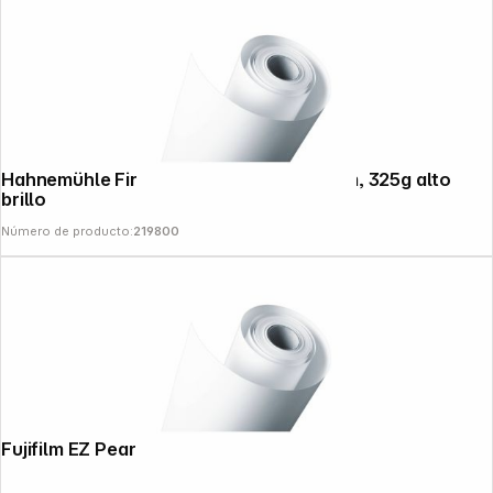
Hahnemühle FineArt Baryta 91,5cm x 12m, 325g alto
brillo
Número de producto:
219800
Fujifilm EZ Pearl 610mm x 25m 300g