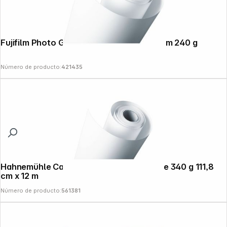
Fujifilm Photo Glossy Papel 305 mm x 30 m 240 g
Número de producto:
421435
Hahnemühle Canvas Artist matt nat.white 340 g 111,8
cm x 12 m
Número de producto:
561381