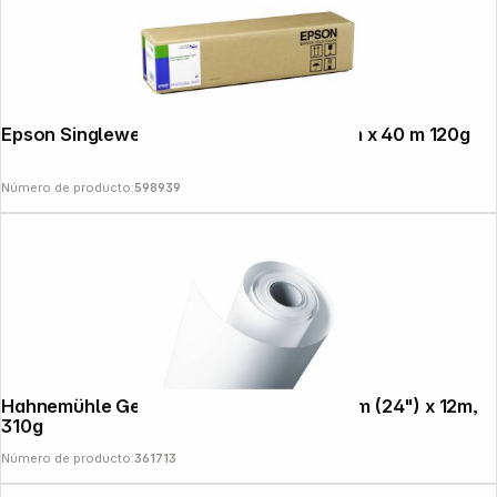
Epson Singleweight Matte Paper 43,2 cm x 40 m 120g
Número de producto:
598939
Hahnemühle German Etching blanco 61cm (24") x 12m,
310g
Número de producto:
361713