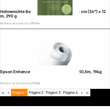
Hahnemühle Bamboo natural blanco 91,5 cm (36") x 12
m, 290 g
Número de producto:
219744
Epson Enhanced Matte Paper 111,8 cm x 30,5m, 194g
Número de producto:
472596
Página
1
Página
2
Página
3
Página
4