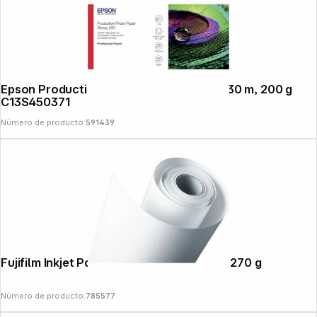
Epson Production Photo Glossy 61 cm x 30 m, 200 g
C13S450371
Número de producto:
591439
Fujifilm Inkjet Paper Satin 305 mm x 30 m 270 g
Número de producto:
785577