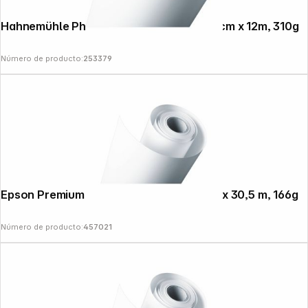
Hahnemühle Photo Rag bright blanco 61cm x 12m, 310g
Número de producto:
253379
News
Epson Premium Glossy Papel foto 61 cm x 30,5 m, 166g
Número de producto:
457021