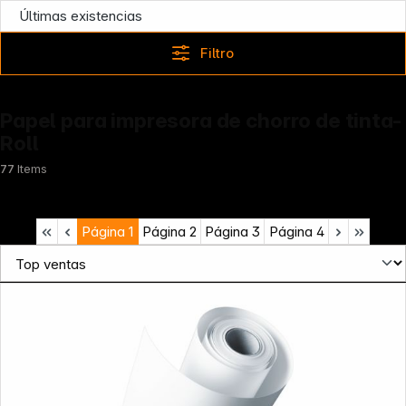
Últimas existencias
Filtro
Papel para impresora de chorro de tinta-
Roll
77
Items
Página
1
Página
2
Página
3
Página
4