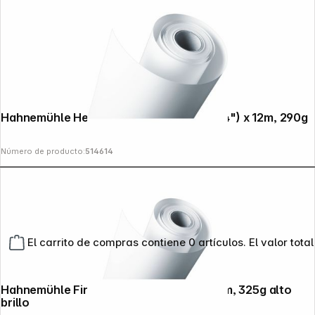
Hahnemühle Hemp blanco mate 61cm (24") x 12m, 290g
Número de producto:
514614
El carrito de compras contiene 0 artículos. El valor total
Hahnemühle FineArt Baryta 111,8cm x 12m, 325g alto
brillo