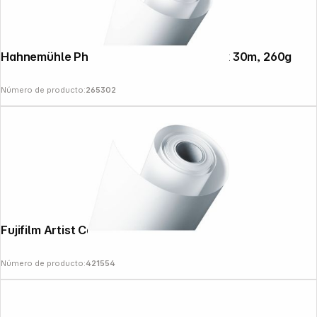
Hahnemühle Photo Luster 43,2cm (17") x 30m, 260g
Número de producto:
265302
Fujifilm Artist Canvas 915 mm 12 m 340 g
Follow us on
Número de producto:
421554