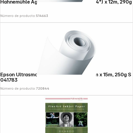
Hahnemühle Agave blanco mate 61cm (24") x 12m, 290g
Número de producto:
514663
Epson Ultrasmooth Fineart Paper 111,8cm x 15m, 250g S
041783
Número de producto:
720844
Copyright © 2000 - 2026 DIFOX. All rights reserved.