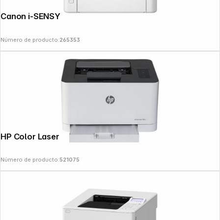
Follow us on
Canon i-SENSYS LBP 122 dw II
Número de producto:
265353
HP Color Laser 150 nw
Número de producto:
521075