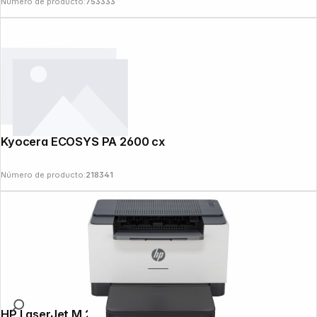
Número de producto:
753333
Kyocera ECOSYS PA 2600 cx
Número de producto:
218341
HP LaserJet M 209 dw