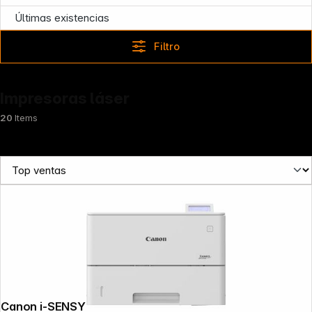
Últimas existencias
Filtro
Impresoras láser
20
Items
News
Canon i-SENSYS LBP 335 dw