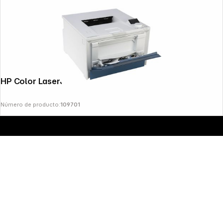
HP Color LaserJet Pro 4202 dn
Número de producto:
109701