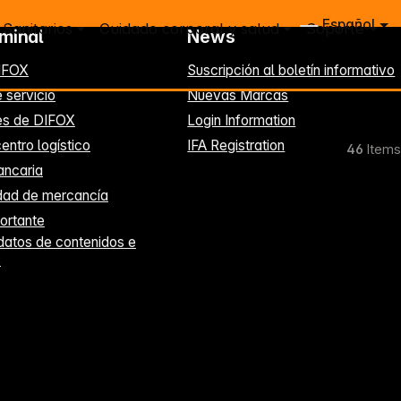
Español
Sanitarios
Cuidado corporal y salud
Soporte
rminal
News
IFOX
Suscripción al boletín informativo
 servicio
Nuevas Marcas
es de DIFOX
Login Information
entro logístico
IFA Registration
46
Items
ancaria
idad de mercancía
ortante
datos de contenidos e
s