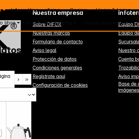
o
Informática y oficina
Cocina
Home & Living
Nuestra empresa
Infote
o libre
Mundo de juguetes
Últimas existencias
Sobre DIFOX
Equipo D
Nuestras marcas
Equipo de
Formulario de contacto
Sucursal
latos
Aviso legal
Nuestro c
Protección de datos
Cuenta b
Condiciones generales
Trazabil
ágina
Regístrate aquí
Aviso imp
Base de 
Configuración de cookies
imágene