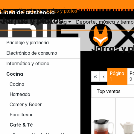
Inicio
Bricolaje y jardinería
Electrónica de consum
Cocina
Café & Té
Jarras y platos
Línea de asistencia
Jarras y platos
Energía
Foto
Gaming
Deporte, música y tiemp
Bricolaje y jardinería
Jarras y p
Electrónica de consumo
Lun – Jue: 7:30 – 16:30 (CET)
Informática y oficina
Vie: 7:30 – 13:30 (CET)
Página
P
Tel.: +49 931 9708 - 466
Cocina
E-mail: info@difox.com
1
2
Cocina
Horneado
Comer y Beber
Para llevar
Café & Té