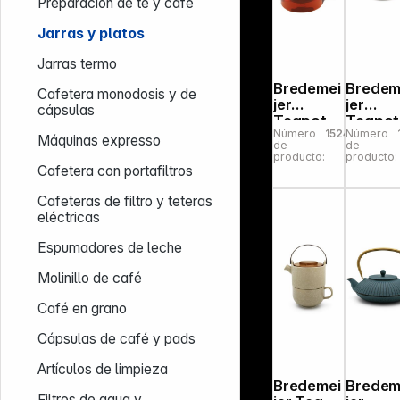
Preparación de té y café
Jarras y platos
Jarras termo
Bredemei
Bredem
Cafetera monodosis y de
jer
jer
cápsulas
Teapot
Teapot
Número
152443
Número
Emma 1,3l
Skage
Máquinas expresso
de
de
Glass
1,2l
producto:
producto:
incl. Tea
Stone
Cafetera con portafiltros
Filter
re whit
165030
147050
Cafeteras de filtro y teteras
eléctricas
Espumadores de leche
Molinillo de café
Café en grano
Cápsulas de café y pads
Artículos de limpieza
Bredemei
Bredem
Filtros de agua y