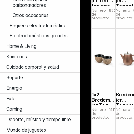
jer Tea-
jer
carbonatadores
for-one
Teapot
Número
856557
Número
Umea
Linhai 1,
de
de
Otros accesorios
beige /
Cast Ir
producto:
producto:
Acacia
petrol
Pequeño electrodoméstico
Lid
gold
142024
153031
Electrodomésticos grandes
Home & Living
Sanitarios
Cuidado corporal y salud
Soporte
Energía
1x2
Bredem
Foto
Bredemei
jer
jer Tea
Teapot
Gaming
Número
151736
Número
Cups
Eva 1,1l
de
de
Xilin Cast
rust
producto:
producto:
Deporte, música y tiempo libre
Iron
brown
camel
111019
Mundo de juguetes
153097