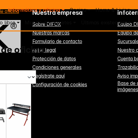
Informática y oficina
Cocina
Home & Living
de oficina
Nuestra empresa
Infote
o libre
Mundo de juguetes
Últimas existencias
Sobre DIFOX
Equipo D
Nuestras marcas
Equipo de
Formulario de contacto
Sucursal
 de oficina
Aviso legal
Nuestro c
Protección de datos
Cuenta b
Condiciones generales
Trazabil
Regístrate aquí
Aviso imp
Base de 
Configuración de cookies
imágene