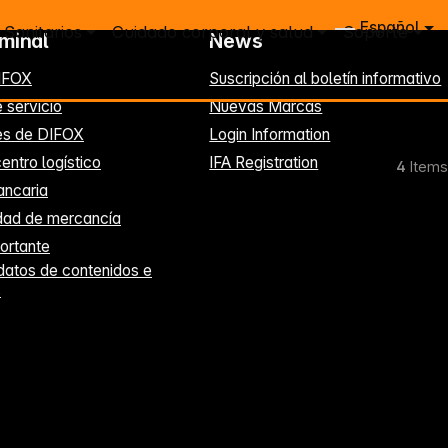
Español
Sanitarios
Cuidado corporal y salud
Soporte
rminal
News
IFOX
Suscripción al boletín informativo
 servicio
Nuevas Marcas
es de DIFOX
Login Information
entro logístico
IFA Registration
4
Items
ancaria
idad de mercancía
ortante
datos de contenidos e
s