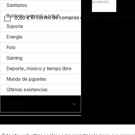
ion
producto:
Sanitarios
Cuidado corporal y salud
0,00 €
El carrito de compras contiene 0 artículos. El v
Soporte
Energía
Foto
Gaming
Deporte, música y tiempo libre
Mundo de juguetes
Últimas existencias
Fabricante