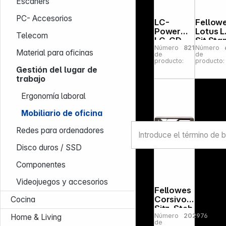
Escáners
PC- Accesorios
LC-
Fellow
Power
Lotus L
Telecom
LC-GD-
Sit Sta
Número
821508
Número
1W
Workst
Material para oficinas
de
de
Ergonomi
ion
producto:
producto:
c Gaming
Gestión del lugar de
Desk
trabajo
Ergonomía laboral
Mobiliario de oficina
Redes para ordenadores
Disco duros / SSD
Componentes
Videojuegos y accesorios
Fellowes
Corsivo
Cocina
Sitz-Steh
Número
202976
Workstat
Home & Living
de