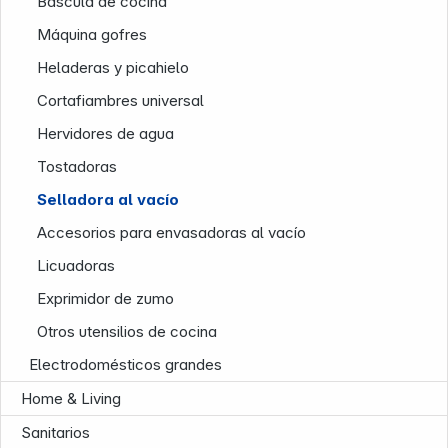
Báscula de cocina
Máquina gofres
Heladeras y picahielo
Cortafiambres universal
Hervidores de agua
Tostadoras
Selladora al vacío
Accesorios para envasadoras al vacío
Infoterminal
Licuadoras
Exprimidor de zumo
Otros utensilios de cocina
Electrodomésticos grandes
Home & Living
Sanitarios