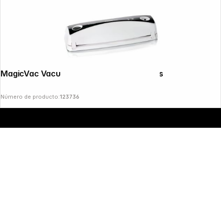
MagicVac Vacuum Machine Elite 300 Plus
Número de producto:
123736