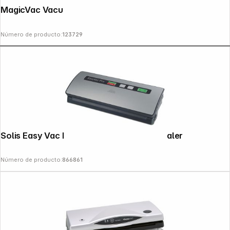
Follow us on
MagicVac Vacuum Machine Compact
Número de producto:
123729
Solis Easy Vac Pro Metal 569 Vacuum Sealer
Número de producto:
866861