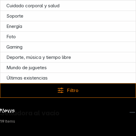
Cuidado corporal y salud
Soporte
Energía
Foto
Gaming
Deporte, música y tiempo libre
Mundo de juguetes
Últimas existencias
Filtro
News
Selladora al vacío
19
Items