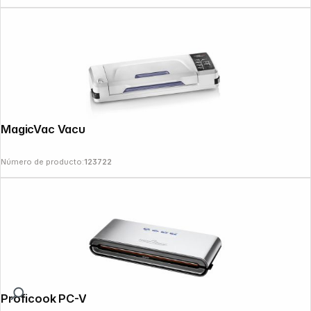
MagicVac Vacuum Machine Champion
Número de producto:
123722
Proficook PC-VK 1080 PC