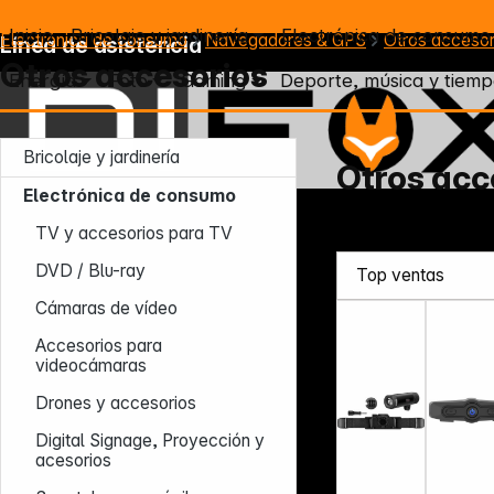
Inicio
Bricolaje y jardinería
Electrónica de consumo
Electrónica de consumo
Navegadores & GPS
Otros accesor
Línea de asistencia
Otros accesorios
Energía
Foto
Gaming
Deporte, música y tiemp
Bricolaje y jardinería
Otros acc
Electrónica de consumo
Lun – Jue: 7:30 – 16:30 (CET)
TV y accesorios para TV
Vie: 7:30 – 13:30 (CET)
Tel.: +49 931 9708 - 466
DVD / Blu-ray
E-mail: info@difox.com
Cámaras de vídeo
Accesorios para
videocámaras
Drones y accesorios
Digital Signage, Proyección y
acesorios