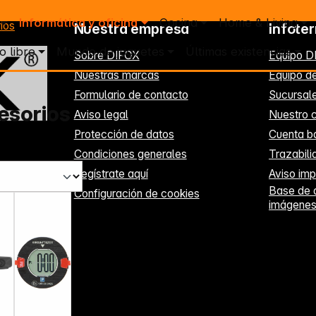
Informática y oficina
Cocina
Home & Living
ios
Nuestra empresa
Infote
o libre
Mundo de juguetes
Últimas existencias
Sobre DIFOX
Equipo D
Nuestras marcas
Equipo de
Formulario de contacto
Sucursal
esorios
Aviso legal
Nuestro c
Protección de datos
Cuenta b
Condiciones generales
Trazabil
Regístrate aquí
Aviso imp
Base de 
Configuración de cookies
imágene