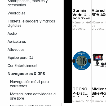
Smartphones, móviles y
accesorios
Garmin
Albrec
Wearables
Varia UT
BPA 40
800 Trail
Tablets, eReaders y marcos
Número
465572
Número
Edition
digitales
de
de
producto:
producto:
Audio
Auriculares
Altavoces
Equipo para DJ
Car Entertainment
Navegadores & GPS
Navegación móvil para
carreteras
OOONO
Midlan
P-Disc
BikePl
Material para actividades al
No1 azul
Guardi
aire libre
Número
106390
Número
Disco de
Motorb
de
de