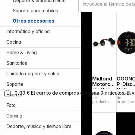
aparcami
e
Deporte & entrenamiento
producto:
producto:
ento
Multim
Soporte para móbiles
electr.
a
para
Otros accesorios
coche
Informática y oficina
Cocina
Home & Living
Sanitarios
Cuidado corporal y salud
Midland
OOON
Motorcy
P-Disc
Soporte
cle Duo
No2
0,00 €
El carrito de compras contiene 0 artículos. El v
Número
826527
Número
USB
black
Energía
de
de
Socket
electro
producto:
producto:
Foto
c parki
disc
Gaming
Deporte, música y tiempo libre