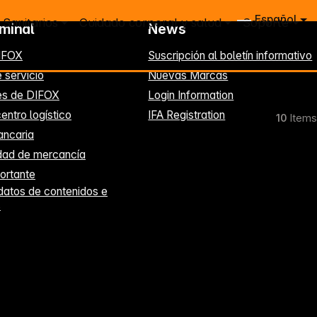
Español
Sanitarios
Cuidado corporal y salud
Soporte
rminal
News
IFOX
Suscripción al boletín informativo
 servicio
Nuevas Marcas
es de DIFOX
Login Information
entro logístico
IFA Registration
10
Items
ancaria
idad de mercancía
ortante
datos de contenidos e
s