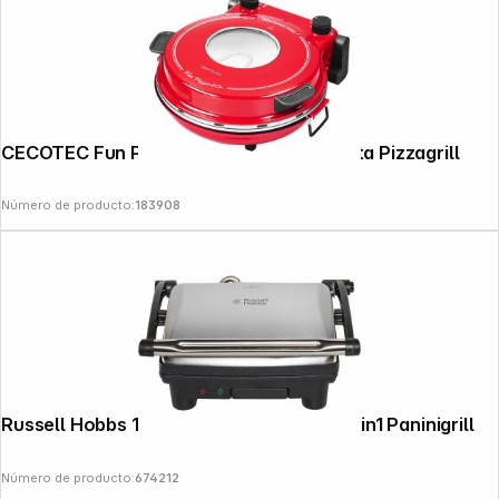
CECOTEC Fun Pizza&Co Mamma Mia Vista Pizzagrill
Número de producto:
183908
Russell Hobbs 17888-56 Cook at Home 3in1 Paninigrill
Número de producto:
674212