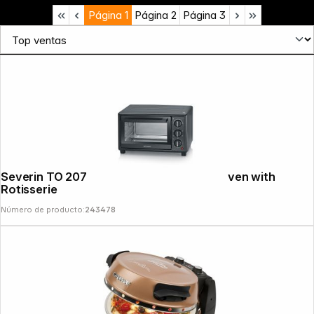
Página
1
Página
2
Página
3
News
Severin TO 2079 Backing and Toasting Oven with
Rotisserie
Número de producto:
243478