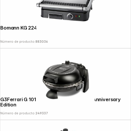
Bomann KG 2242 CB
Número de producto:
883036
G3Ferrari G 1017710 Delizia Pizzamaker Anniversary
Edition
Número de producto:
249337