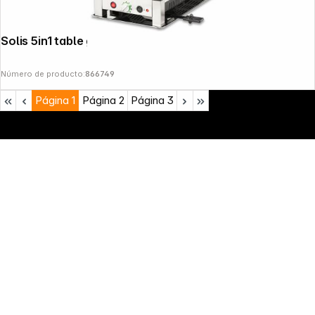
Solis 5in1 table grill 791 for 8 People
Número de producto:
866749
Página
1
Página
2
Página
3