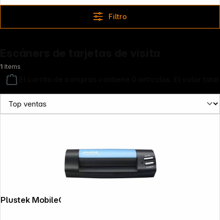
Filtro
Escáners de tarjetas de visita
1
Items
El carrito de compras contiene 0 artículos. El valor total
Copyright © 2000 - 2026 DIFOX. All rights reserved.
Plustek MobileOffice S 602