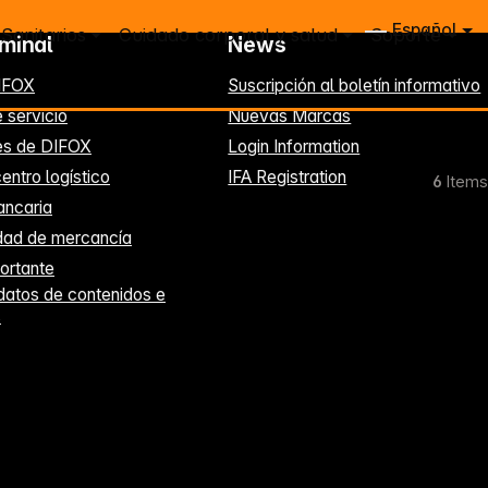
Español
Sanitarios
Cuidado corporal y salud
Soporte
rminal
News
IFOX
Suscripción al boletín informativo
 servicio
Nuevas Marcas
es de DIFOX
Login Information
entro logístico
IFA Registration
6
Items
ancaria
idad de mercancía
ortante
datos de contenidos e
s