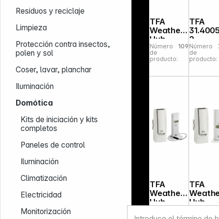
Residuos y reciclaje
TFA
TFA
Limpieza
Weather
31.4005
Hub
2
Protección contra insectos,
Número
109762
Número
Estación
Weathe
polen y sol
de
de
meteorol
hub Se
producto:
producto:
ógica
Weathe
Coser, lavar, planchar
Station
Iluminación
Domótica
Kits de iniciación y kits
completos
Paneles de control
Iluminación
Climatización
TFA
TFA
Weather
Weathe
Electricidad
Hub
Hub
Número
220378
Número
OBSERVE
OBSER
Monitorización
de
de