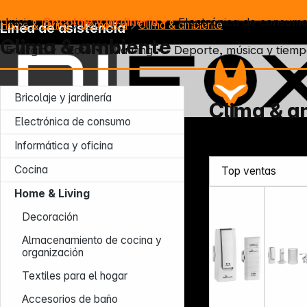
Inicio
Bricolaje y jardinería
Electrónica de consum
Home & Living
Domótica
Clima & ambiente
Línea de asistencia
Clima & ambiente
Energía
Foto
Gaming
Deporte, música y tiemp
Bricolaje y jardinería
Clima & a
Electrónica de consumo
Lun – Jue: 7:30 – 16:30 (CET)
Informática y oficina
Vie: 7:30 – 13:30 (CET)
Tel.: +49 931 9708 - 466
Cocina
E-mail: info@difox.com
Home & Living
Decoración
Almacenamiento de cocina y
organización
Textiles para el hogar
Accesorios de baño