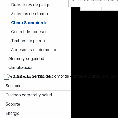
R 31.4013
R 31.4012
producto:
producto:
StarterS
Starte
Detectores de peligro
et
et
Sistemas de alarma
m.Therm
w.Ther
o-Hygro
-Hygro
Clima & ambiente
Sender
Trans.
Control de accesos
Timbres de puerta
Accesorios de domótica
Alarma y seguridad
Climatización
0,00 €
El carrito de compras contiene 0 artículos. El v
Artículos para mascotas
Sanitarios
Cuidado corporal y salud
Soporte
Energía