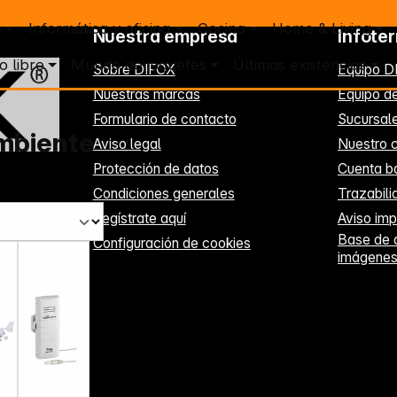
o
Informática y oficina
Cocina
Home & Living
Nuestra empresa
Infote
o libre
Mundo de juguetes
Últimas existencias
Sobre DIFOX
Equipo D
Nuestras marcas
Equipo de
Formulario de contacto
Sucursal
mbiente
Aviso legal
Nuestro c
Protección de datos
Cuenta b
Condiciones generales
Trazabil
Regístrate aquí
Aviso imp
Base de 
Configuración de cookies
imágene