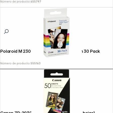
Número de producto:
655797
Polaroid M 230 Zink 2x3" Media 5 x 7,5cm 30 Pack
Número de producto:
555163