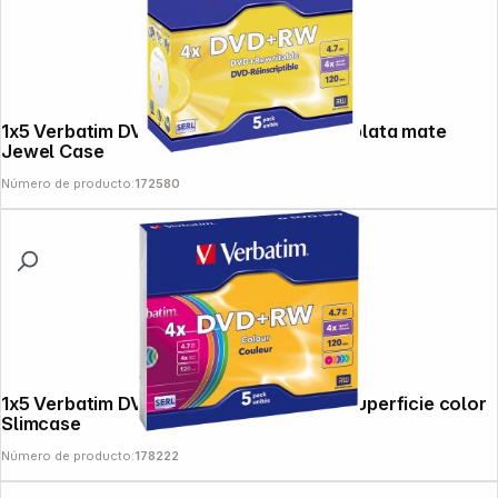
1x5 Verbatim DVD+RW 4,7GB 4x Speed, plata mate
Jewel Case
Número de producto:
172580
1x5 Verbatim DVD+RW 4,7GB 4x Speed superficie color
Slimcase
Número de producto:
178222