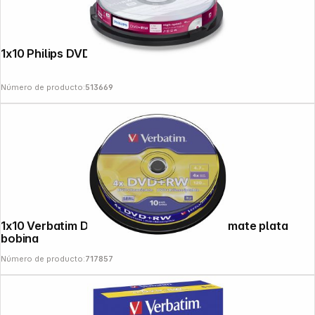
1x10 Philips DVD+RW 4,7GB 4x SP
Número de producto:
513669
1x10 Verbatim DVD+RW 4,7GB 4x Speed, mate plata
bobina
Número de producto:
717857