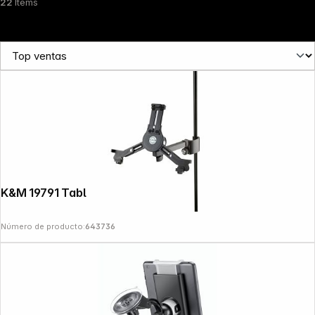
22
Items
K&M 19791 Tablet PC Holder black
Número de producto:
643736