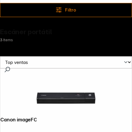
Filtro
Escáner portátil
3
Items
Canon imageFORMULA P-208 II