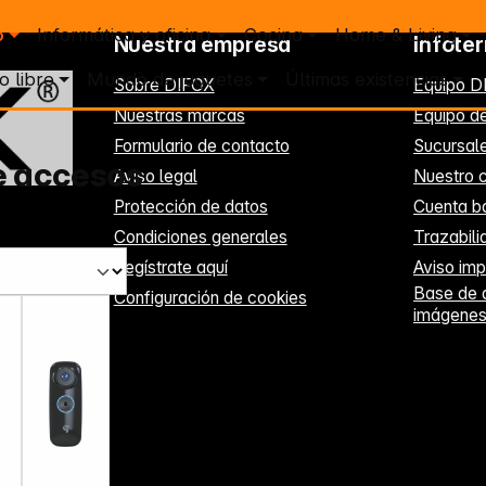
o
Informática y oficina
Cocina
Home & Living
Nuestra empresa
Infote
o libre
Mundo de juguetes
Últimas existencias
Sobre DIFOX
Equipo D
Nuestras marcas
Equipo de
Formulario de contacto
Sucursal
e accesos
Aviso legal
Nuestro c
Protección de datos
Cuenta b
Condiciones generales
Trazabil
Regístrate aquí
Aviso imp
Base de 
Configuración de cookies
imágene