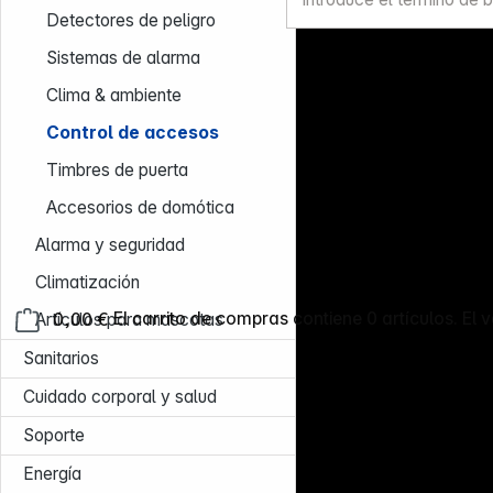
Detectores de peligro
Sistemas de alarma
Clima & ambiente
Control de accesos
Timbres de puerta
Accesorios de domótica
Alarma y seguridad
Climatización
0,00 €
El carrito de compras contiene 0 artículos. El v
Artículos para mascotas
Sanitarios
Cuidado corporal y salud
Soporte
Energía