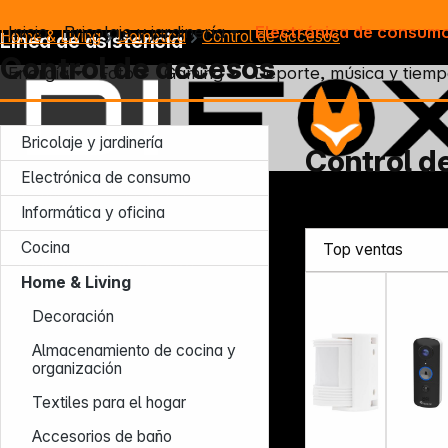
Inicio
Bricolaje y jardinería
Electrónica de consum
Home & Living
Domótica
Control de accesos
Línea de asistencia
Control de accesos
Energía
Foto
Gaming
Deporte, música y tiemp
Bricolaje y jardinería
Control d
Electrónica de consumo
Lun – Jue: 7:30 – 16:30 (CET)
Informática y oficina
Vie: 7:30 – 13:30 (CET)
Tel.: +49 931 9708 - 466
Cocina
E-mail: info@difox.com
Home & Living
Decoración
Almacenamiento de cocina y
organización
Textiles para el hogar
Accesorios de baño