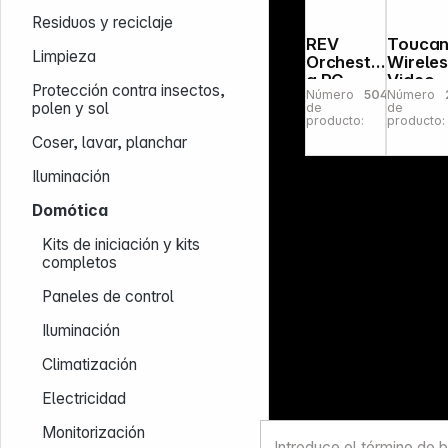
Residuos y reciclaje
REV
Touca
Limpieza
Orchestr
Wirele
a RC
Video
Protección contra insectos,
Número
504261
Número
Motion
Doorbe
polen y sol
de
de
Detector
with
producto:
producto:
white
Chime 
Coser, lavar, planchar
Link2Hom
e
Iluminación
Domótica
Kits de iniciación y kits
completos
Paneles de control
Iluminación
Climatización
Electricidad
Monitorización