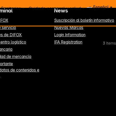
Español
Sanitarios
Cuidado corporal y salud
Soporte
rminal
News
IFOX
Suscripción al boletín informativo
 servicio
Nuevas Marcas
es de DIFOX
Login Information
entro logístico
IFA Registration
3
Items
ancaria
idad de mercancía
ortante
datos de contenidos e
s