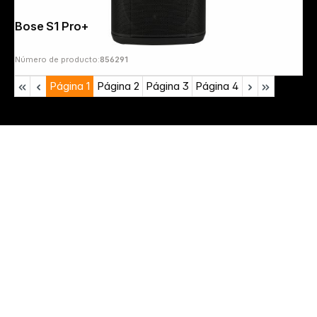
Bose S1 Pro+
Número de producto:
856291
Página
1
Página
2
Página
3
Página
4