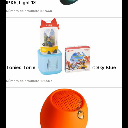
IPX5, Light 188202
Número de producto:
827668
Tonies Toniebox 2 Full Play Bundle-Set Sky Blue
Número de producto:
193407