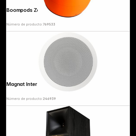
Boompods Zero Orange
Número de producto:
769533
Magnat Interior IC 62 blanco (unidad)
Número de producto:
246939