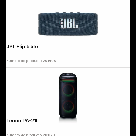
JBL Flip 6 blue
Número de producto:
201408
Lenco PA-210BK black
Número de producto:
201170