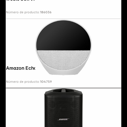
Número de producto:
186036
Copyright © 2000 - 2026 DIFOX. All rights reserved.
Amazon Echo Spot 2024 white
Número de producto:
104759