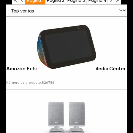
Página
1
Página
2
Página
3
Página
4
Amazon Echo Show 5 (3rd Gen.) Kids Media Center
Número de producto:
826786