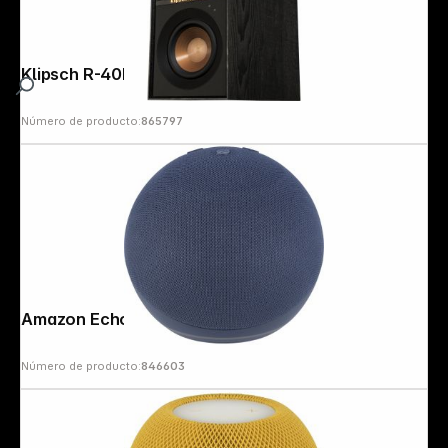
Klipsch R-40PM (Pair)
Número de producto:
865797
Amazon Echo Dot 5 blue
Número de producto:
846603