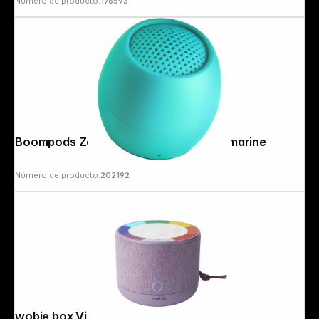
Número de producto:
176593
Boompods Zero Ocean Speaker Aquamarine
Número de producto:
202192
wobie box Violet