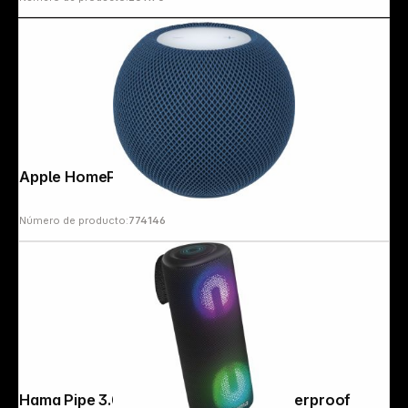
Apple HomePod mini blue MJ2C3D/A
Número de producto:
774146
Hama Pipe 3.0 Bluetooth Speaker Waterproof