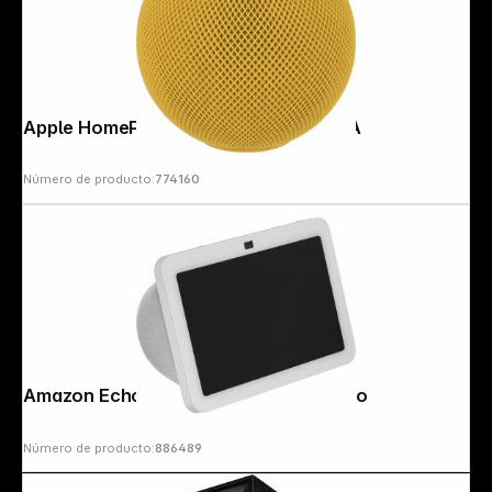
Apple HomePod mini yellow MJ2E3D/A
Número de producto:
774160
Amazon Echo Show 8 (3rd Gen.) blanco
Número de producto:
886489