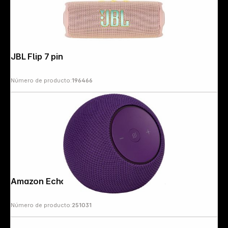
JBL Flip 7 pink
Número de producto:
196466
Amazon Echo Dot Max 2025 amethyst
Número de producto:
251031