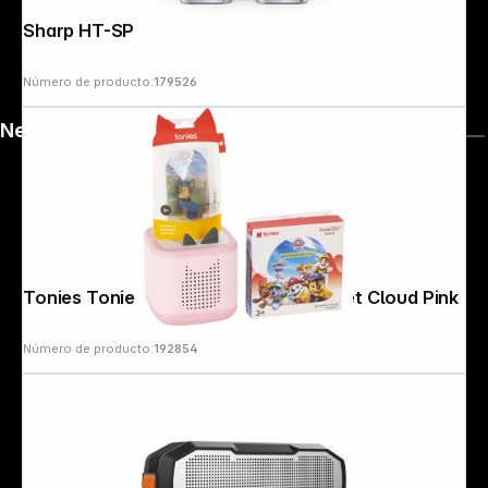
Sharp HT-SPR52021 (Pair) silver
Número de producto:
179526
News
Tonies Toniebox 2 Full Play Bundle-Set Cloud Pink
Número de producto:
192854