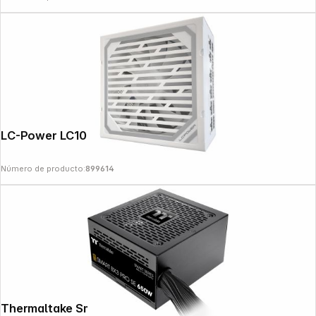
LC-Power LC1000MW V3.1
Número de producto:
899614
Thermaltake Smart BX3 Pro SE 650W