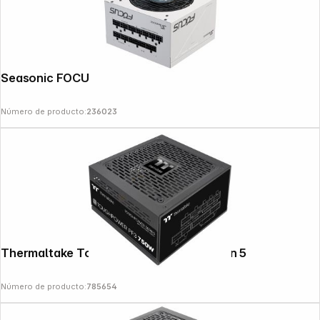
Seasonic FOCUS GX-1000 ATX 3.1
Número de producto:
236023
Thermaltake Toughpower PF3 750W Gen 5
Número de producto:
785654