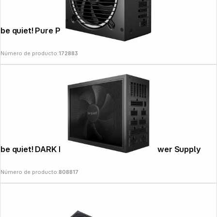
be quiet! Pure Power 13 M 650W
Número de producto:
172883
be quiet! DARK POWER PRO 13 1300W Power Supply
Número de producto:
808817
Follow us on