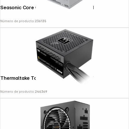
Seasonic Core GX-750-V2-White ATX 3.1
Número de producto:
236135
Thermaltake Toughpower GX3 SE 850W
Número de producto:
246369