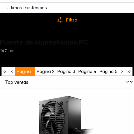
Últimas existencias
Filtro
Fuente de alimentación PC
147
Items
Página
1
Página
2
Página
3
Página
4
Página
5