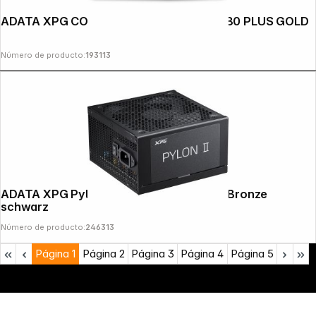
ADATA XPG CORE REACTOR II VE 750W 80 PLUS GOLD
Número de producto:
193113
ADATA XPG Pylon II PSU 650W 80 PLUS Bronze
schwarz
Número de producto:
246313
Página
1
Página
2
Página
3
Página
4
Página
5