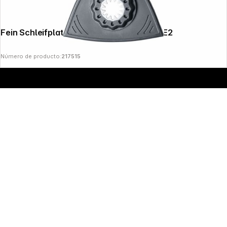
Fein Schleifplatte SL 3-Eck extra flach VE2
Número de producto:
217515