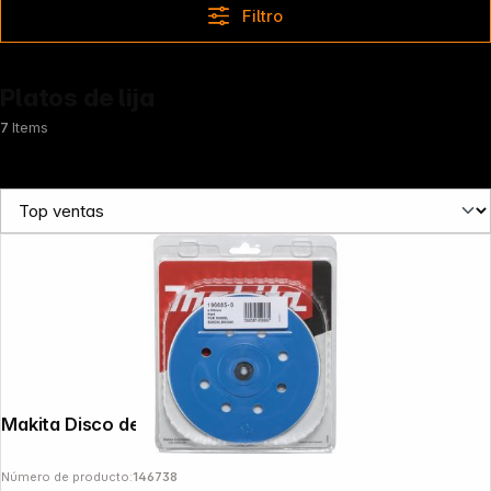
Filtro
Platos de lija
7
Items
Makita Disco de amolar duro 150mm
Número de producto:
146738