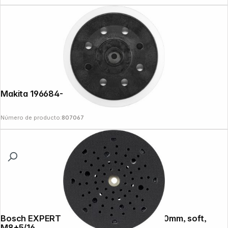
Makita 196684-1 Sander Pad soft 150mm
Número de producto:
807067
Bosch EXPERT Multihole Backing Pad 150mm, soft,
M8+5/16