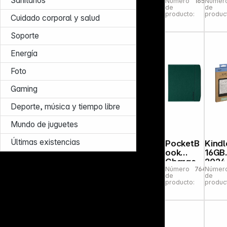
Sanitarios
Número
165274
Númer
me Print
Tran
de
de
para Era
ent
producto:
produc
Cuidado corporal y salud
/ Era
Stra
Color
Sage
Soporte
Energía
Foto
Gaming
Deporte, música y tiempo libre
Mundo de juguetes
Últimas existencias
PocketB
Kindl
ook
16GB
Charge -
2024
Número
764080
Númer
Fresh
Matc
de
de
Green
Gree
producto:
produc
Cover
with
for Era
speci
offer