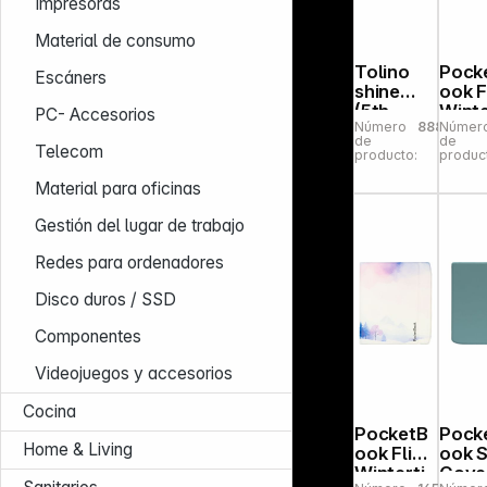
Impresoras
Material de consumo
Tolino
Pock
Escáners
shine
ook F
(5th
Winte
PC- Accesorios
Número
888974
Númer
Generati
me Pr
de
de
on)
Telecom
producto:
produc
Material para oficinas
Gestión del lugar de trabajo
Redes para ordenadores
Disco duros / SSD
Componentes
Videojuegos y accesorios
Cocina
PocketB
Pock
Home & Living
ook Flip
ook S
Winterti
Cove