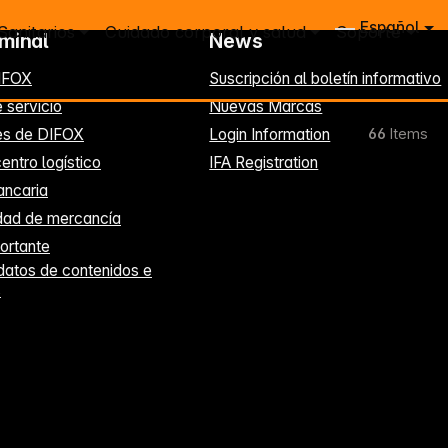
Español
Sanitarios
Cuidado corporal y salud
Soporte
rminal
News
IFOX
Suscripción al boletín informativo
 servicio
Nuevas Marcas
es de DIFOX
Login Information
66
Items
entro logístico
IFA Registration
ancaria
idad de mercancía
ortante
datos de contenidos e
s