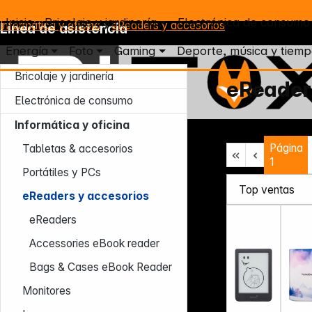
Inicio
Bricolaje y jardinería
Electrónica de consumo
Informática y oficina
eReaders y accesorios
Línea de asistencia
Energía
Foto
Gaming
Deporte, música y tiemp
Bricolaje y jardinería
eReaders
Electrónica de consumo
Informática y oficina
Lun – Jue: 7:30 – 16:30 (CET)
Página
Vie: 7:30 – 13:30 (CET)
Tabletas & accesorios
1
Tel.: +49 931 9708 - 466
Portátiles y PCs
E-mail: info@difox.com
eReaders y accesorios
eReaders
Accessories eBook reader
Bags & Cases eBook Reader
Monitores