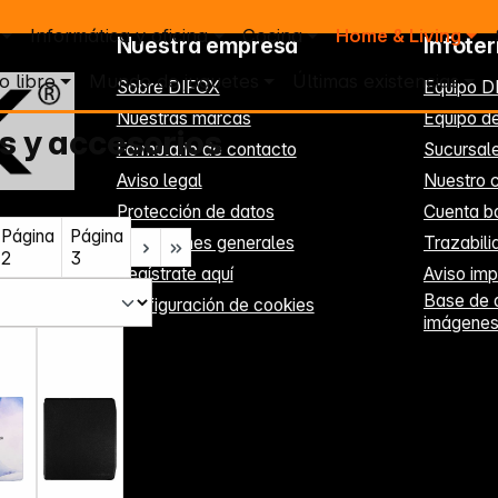
Informática y oficina
Cocina
Home & Living
Nuestra empresa
Infote
o libre
Mundo de juguetes
Últimas existencias
Sobre DIFOX
Equipo D
Nuestras marcas
Equipo de
 y accesorios
Formulario de contacto
Sucursal
Aviso legal
Nuestro c
Protección de datos
Cuenta b
Página
Página
Condiciones generales
Trazabil
2
3
Regístrate aquí
Aviso imp
Base de 
Configuración de cookies
imágene